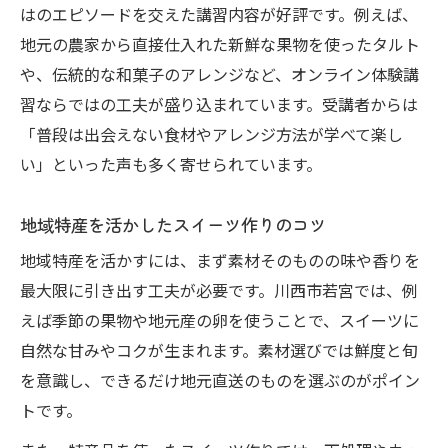
川西市若宮の食材を華やかに演出する方法
はのエピソードを交えた講習内容が好評です。例えば、
家でも楽しめる川西市若宮の体験講習案内
地元の農家から直接仕入れた新鮮な果物を使ったタルト
オンラインお菓子教室で自宅が特別な空間
や、伝統的な和菓子のアレンジなど、オンライン体験講
に
習ならではの工夫が盛り込まれています。受講者からは
「普段は出会えない食材やアレンジ方法が学べて楽し
家族で参加できる体験講習の選び方ガイド
い」といった声も多く寄せられています。
オンライン体験で広がる食卓の楽しみ方
川西市若宮の味を家で再現する体験講習
地域特産を活かしたスイーツ作りのコツ
オンラインお菓子教室活用のポイント紹介
地域特産を活かすには、まず素材そのものの味や香りを
贈り物にも最適なオンラインお菓子作り体験
最大限に引き出す工夫が必要です。川西市若宮では、例
オンラインお菓子教室で贈る心温まるギフ
えば季節の果物や地元産の卵を使うことで、スイーツに
ト
自然な甘みやコクが生まれます。素材選びでは鮮度と旬
手作りスイーツの贈り物活用アイデア集
を意識し、できるだけ地元直送のものを選ぶのがポイン
オンライン体験で広がる贈答シーンの提案
トです。
地元特産を使った贈り物スイーツの魅力