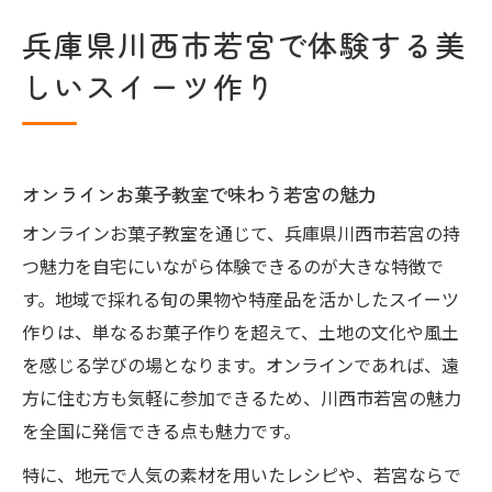
地元食材を使ったお菓子作りの楽しみ方
兵庫県川西市若宮で体験する美
オンラインお菓子教室が伝える地元食材の魅力
しいスイーツ作り
オンラインお菓子教室で学ぶ地元特産品
旬の果物を活かすオンライン講習の魅力
川西市若宮の特産品を使ったスイーツ提案
オンラインお菓子教室で味わう若宮の魅力
オンラインで伝える伝統と新しさの融合
オンラインお菓子教室を通じて、兵庫県川西市若宮の持
地元の味を楽しむオンライン体験方法
つ魅力を自宅にいながら体験できるのが大きな特徴で
地域の特産を活かすビジュアルスイーツの工夫
す。地域で採れる旬の果物や特産品を活かしたスイーツ
オンラインお菓子教室で映えるスイーツ作
作りは、単なるお菓子作りを超えて、土地の文化や風土
り
を感じる学びの場となります。オンラインであれば、遠
特産品を美しく見せる盛り付けのポイント
方に住む方も気軽に参加できるため、川西市若宮の魅力
地元食材で魅せるビジュアルスイーツ技法
を全国に発信できる点も魅力です。
オンライン体験で学ぶ盛り付けアイデア
特に、地元で人気の素材を用いたレシピや、若宮ならで