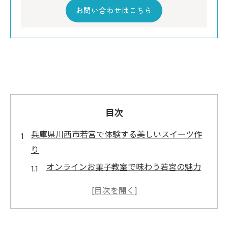
お問い合わせはこちら
目次
兵庫県川西市若宮で体験する美しいスイーツ作
り
オンラインお菓子教室で味わう若宮の魅力
地域特産を活かしたスイーツ作りのコツ
初心者も安心のオンライン体験講習案内
季節感あるスイーツを自宅で手作り体験