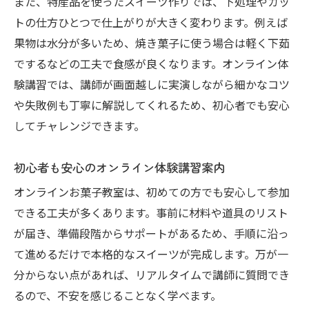
また、特産品を使ったスイーツ作りでは、下処理やカッ
オンラインお菓子教室で喜ばれるギフト作
トの仕方ひとつで仕上がりが大きく変わります。例えば
り
果物は水分が多いため、焼き菓子に使う場合は軽く下茹
旬の果物を使った新しいスイーツ体験のすすめ
でするなどの工夫で食感が良くなります。オンライン体
験講習では、講師が画面越しに実演しながら細かなコツ
オンラインお菓子教室で旬を味わうコツ
や失敗例も丁寧に解説してくれるため、初心者でも安心
季節の果物で楽しむスイーツ作り体験法
してチャレンジできます。
オンライン体験で知る旬の素材の選び方
地元果物を活かした新感覚スイーツの提案
初心者も安心のオンライン体験講習案内
オンラインお菓子教室で広がる味覚体験
オンラインお菓子教室は、初めての方でも安心して参加
できる工夫が多くあります。事前に材料や道具のリスト
が届き、準備段階からサポートがあるため、手順に沿っ
て進めるだけで本格的なスイーツが完成します。万が一
分からない点があれば、リアルタイムで講師に質問でき
るので、不安を感じることなく学べます。