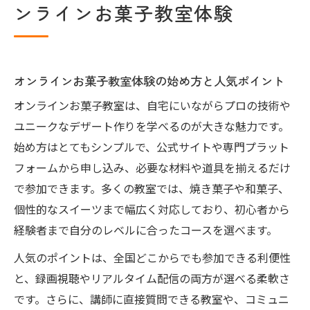
ンラインお菓子教室体験
パティシエ講座で学ぶユニークデザートの
基礎技術
質問し放題のオンラインお菓子教室で疑問
を解消
オンラインお菓子教室体験の始め方と人気ポイント
販売を目指すなら知りたいオンラインお菓子教
オンラインお菓子教室は、自宅にいながらプロの技術や
室の実践ポイント
ユニークなデザート作りを学べるのが大きな魅力です。
オンラインお菓子教室で学ぶ販売のための
始め方はとてもシンプルで、公式サイトや専門プラット
基本知識
フォームから申し込み、必要な材料や道具を揃えるだけ
焼き菓子オンラインレッスンで得る実践的
で参加できます。多くの教室では、焼き菓子や和菓子、
な販売準備法
個性的なスイーツまで幅広く対応しており、初心者から
オンラインお菓子教室ならではの衛生管理
経験者まで自分のレベルに合ったコースを選べます。
のポイント
人気のポイントは、全国どこからでも参加できる利便性
販売を見据えたパティシエ講座の選び方と
と、録画視聴やリアルタイム配信の両方が選べる柔軟さ
コツ
です。さらに、講師に直接質問できる教室や、コミュニ