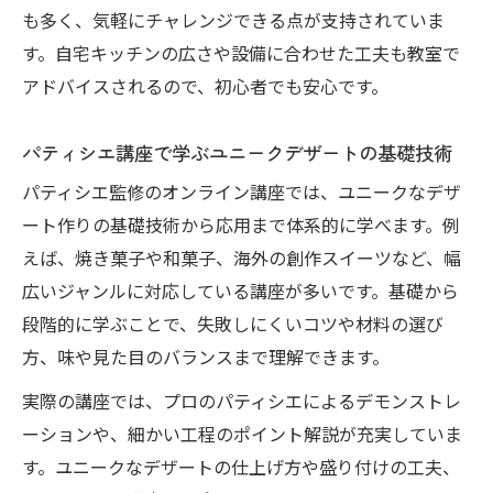
オンラインお菓子教室で学ぶ自信につなが
も多く、気軽にチャレンジできる点が支持されていま
る練習法
す。自宅キッチンの広さや設備に合わせた工夫も教室で
パティシエ講座の活用でユニークデザート
アドバイスされるので、初心者でも安心です。
の幅を広げよう
パティシエ講座で学ぶユニークデザートの基礎技術
和菓子教室や焼き菓子講座の反復練習でス
キルアップ
パティシエ監修のオンライン講座では、ユニークなデザ
質問し放題のお菓子教室で疑問点を即解決
ート作りの基礎技術から応用まで体系的に学べます。例
するコツ
えば、焼き菓子や和菓子、海外の創作スイーツなど、幅
広いジャンルに対応している講座が多いです。基礎から
段階的に学ぶことで、失敗しにくいコツや材料の選び
方、味や見た目のバランスまで理解できます。
実際の講座では、プロのパティシエによるデモンストレ
ーションや、細かい工程のポイント解説が充実していま
す。ユニークなデザートの仕上げ方や盛り付けの工夫、