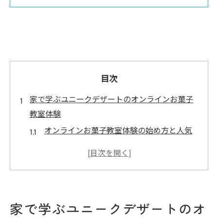
目次
家で学ぶユニークデザートのオンラインお菓子
教室体験
オンラインお菓子教室体験の始め方と人気
ポイント
オンラインお菓子教室選びで注目したい料
金や特徴
自宅キッチンでも楽しめるオンラインお菓
家で学ぶユニークデザートのオ
子教室の魅力