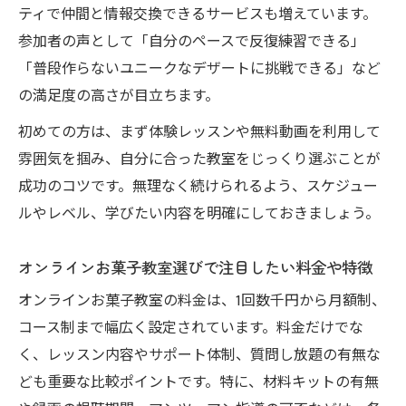
オンラインお菓子教室で聞ける販売許可や
ティで仲間と情報交換できるサービスも増えています。
申請の流れ
参加者の声として「自分のペースで反復練習できる」
「普段作らないユニークなデザートに挑戦できる」など
集中力アップに役立つデザート作りもオンライ
の満足度の高さが目立ちます。
ン教室で習得
オンラインお菓子教室で学ぶ集中力を高め
初めての方は、まず体験レッスンや無料動画を利用して
るスイーツ
雰囲気を掴み、自分に合った教室をじっくり選ぶことが
仕事や勉強の合間に役立つ焼き菓子の作り
成功のコツです。無理なく続けられるよう、スケジュー
方を学ぶ
ルやレベル、学びたい内容を明確にしておきましょう。
パティシエ講座で集中力アップの工夫を実
オンラインお菓子教室選びで注目したい料金や特徴
践しよう
オンラインお菓子教室の料金は、1回数千円から月額制、
和菓子教室で学べる集中力サポートスイー
コース制まで幅広く設定されています。料金だけでな
ツの魅力
く、レッスン内容やサポート体制、質問し放題の有無な
オンラインお菓子教室の質問し放題で最適
ども重要な比較ポイントです。特に、材料キットの有無
な選び方を発見