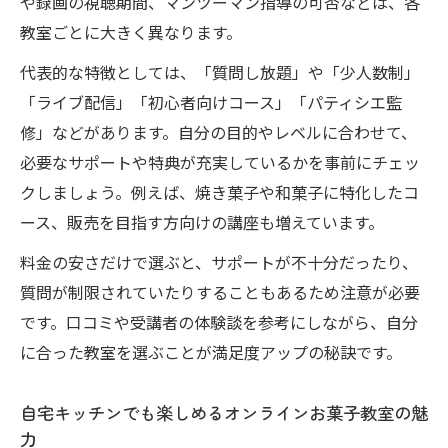
や録画の視聴期間、マンツーマン指導の可否などは、各
焼き菓子講座を通じて得られるお菓子販売の準
教室ごとに大きく異なります。
備と安全知識
代表的な特徴としては、「質問し放題」や「少人数制」
オンラインお菓子教室で学ぶ衛生法や販売
「ライブ配信」「初心者向けコース」「パティシエ監
準備の基本
修」などがあります。自分の目的やレベルに合わせて、
焼き菓子オンラインレッスンで身につく安
必要なサポートや特典が充実しているかを事前にチェッ
全管理の実践
クしましょう。例えば、焼き菓子や和菓子に特化したコ
パティシエ講座で知る菓子販売の許可申請
ース、販売を目指す方向けの講座も増えています。
と注意点
料金の安さだけで選ぶと、サポートが不十分だったり、
オンラインお菓子教室の質問し放題を活か
質問が制限されていたりすることもあるため注意が必要
した手続き相談
です。口コミや受講者の体験談を参考にしながら、自分
焼き菓子講座で学ぶ自宅キッチンの安全チ
に合った教室を選ぶことが満足度アップの秘訣です。
ェック
質問し放題のオンラインお菓子教室で学ぶ自宅
自宅キッチンでも楽しめるオンラインお菓子教室の魅
販売の基礎
力