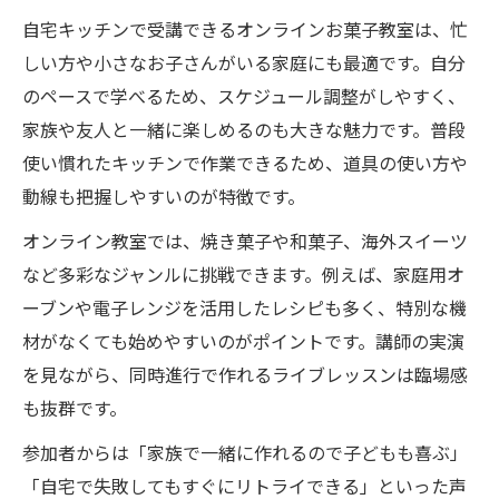
オンラインお菓子教室で自宅販売の基礎を
自宅キッチンで受講できるオンラインお菓子教室は、忙
徹底解説
しい方や小さなお子さんがいる家庭にも最適です。自分
質問し放題のメリットを活かした販売準備
のペースで学べるため、スケジュール調整がしやすく、
の進め方
家族や友人と一緒に楽しめるのも大きな魅力です。普段
焼き菓子オンラインレッスンで学ぶ販売時
使い慣れたキッチンで作業できるため、道具の使い方や
の注意事項
動線も把握しやすいのが特徴です。
パティシエ講座で知る自宅販売に必要な知
オンライン教室では、焼き菓子や和菓子、海外スイーツ
識とコツ
など多彩なジャンルに挑戦できます。例えば、家庭用オ
オンラインお菓子教室の質問事例から学ぶ
ーブンや電子レンジを活用したレシピも多く、特別な機
販売体験
材がなくても始めやすいのがポイントです。講師の実演
自信を持って始めるための焼き菓子オンライン
を見ながら、同時進行で作れるライブレッスンは臨場感
レッスン活用法
も抜群です。
焼き菓子オンラインレッスンで基礎技術を
参加者からは「家族で一緒に作れるので子どもも喜ぶ」
定着させる方法
「自宅で失敗してもすぐにリトライできる」といった声