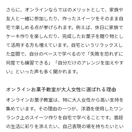
ット
さらに、オンラインならではのメリットとして、家族や
自分に合ったレッスンレベルの見極め方
友人と一緒に参加したり、作ったスイーツをそのまま自
基礎から応用まで学べる教室のカリキュラ
宅で楽しめる点が挙げられます。例えば、休日に家族で
ム
ケーキ作りを楽しんだり、完成したお菓子を贈り物とし
オンラインお菓子教室の選び方と比較ポイ
て活用する方も増えています。自宅というリラックスし
ント
た空間で、自分のペースで学べるので「失敗を恐れずに
受講者の声に見る教室選びの決め手
何度でも練習できる」「自分だけのアレンジを加えやす
高級感あるスイーツを自分の手で実現する方法
い」といった声も多く聞かれます。
オンラインお菓子教室で叶う本格スイーツ
オンラインお菓子教室が大人女性に選ばれる理由
作り
洋酒を使った高級感あるお菓子のレシピ公
オンラインお菓子教室は、特に大人女性から高い支持を
開
集めています。その理由の一つが、洋酒を使用したワン
ランク上のスイーツ作りを自宅で学べることです。普段
自宅で再現できるプロのテクニックとコツ
の生活に彩りを添えたい、自己表現の場を持ちたいとい
上質な味わいを楽しむための材料選び