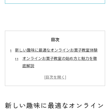
目次
新しい趣味に最適なオンラインお菓子教室体験
オンラインお菓子教室の始め方と魅力を徹
底解説
自宅で楽しむスイーツ作り体験の新しい形
オンラインお菓子教室が大人女性に選ばれ
る理由
忙しい毎日でも叶う趣味の時間を持つ方法
新しい趣味に最適なオンライン
オンラインお菓子教室で得られる学びと成