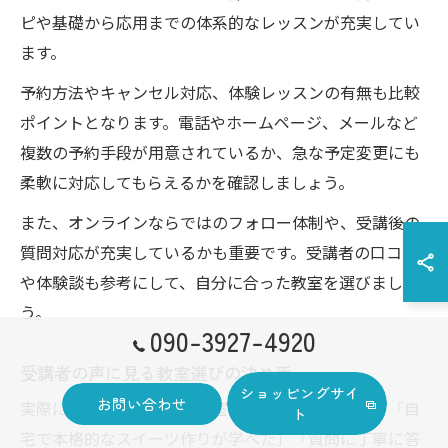
ピや基礎から応用までの体系的なレッスンが充実してい
ます。
予約方法やキャンセル対応、体験レッスンの有無も比較
ポイントとなります。電話やホームページ、メールなど
複数の予約手段が用意されているか、急な予定変更にも
柔軟に対応してもらえるかを確認しましょう。
また、オンラインならではのフォロー体制や、受講後の
質問対応が充実しているかも重要です。受講者の口コミ
や体験談も参考にして、自分に合った教室を選びましょ
う。
090-3927-4920
受講者の声に見る教室選びの決め手
ショッピングサイ
お問い合わせ
実際にオンラインお菓子教室を受講した方からは、「自
ト
宅で本格的なスイーツ作りが学べた」「質問に丁寧に答