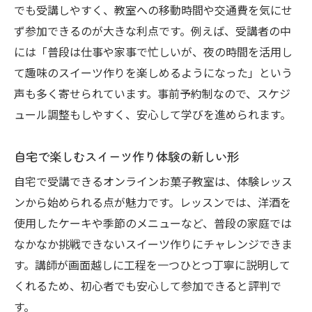
でも受講しやすく、教室への移動時間や交通費を気にせ
自宅で作る洋酒スイーツのコツとポイント
ず参加できるのが大きな利点です。例えば、受講者の中
講師直伝の洋酒×スイーツレシピ体験記
には「普段は仕事や家事で忙しいが、夜の時間を活用し
忙しい女性のためのオンラインレッスン活用法
て趣味のスイーツ作りを楽しめるようになった」という
オンラインお菓子教室で時間を有効活用す
声も多く寄せられています。事前予約制なので、スケジ
る方法
ュール調整もしやすく、安心して学びを進められます。
家事や仕事と両立できるレッスンの選び方
自宅で楽しむスイーツ作り体験の新しい形
自分のペースで進めるオンライン受講のコ
自宅で受講できるオンラインお菓子教室は、体験レッス
ツ
ンから始められる点が魅力です。レッスンでは、洋酒を
忙しい女性におすすめのレッスンプラン
使用したケーキや季節のメニューなど、普段の家庭では
オンラインお菓子教室で充実した趣味時間
なかなか挑戦できないスイーツ作りにチャレンジできま
を実現
す。講師が画面越しに工程を一つひとつ丁寧に説明して
基礎から極めるスイーツ教室の選び方とは
くれるため、初心者でも安心して参加できると評判で
オンラインお菓子教室で基礎から学ぶメリ
す。