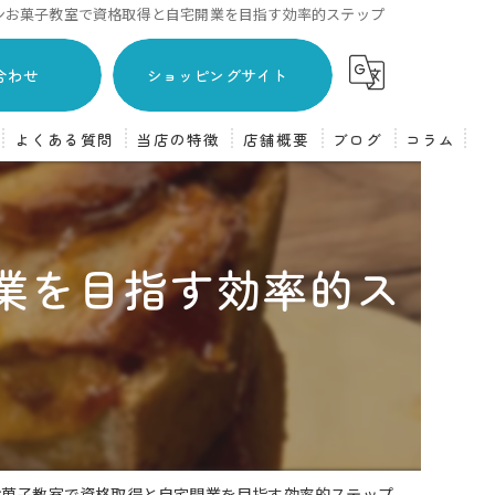
ンお菓子教室で資格取得と自宅開業を目指す効率的ステップ
合わせ
ショッピングサイト
よくある質問
当店の特徴
店舗概要
ブログ
コラム
主婦
焼き菓子
業を目指す効率的ス
フランス菓子
ケーキ
体験