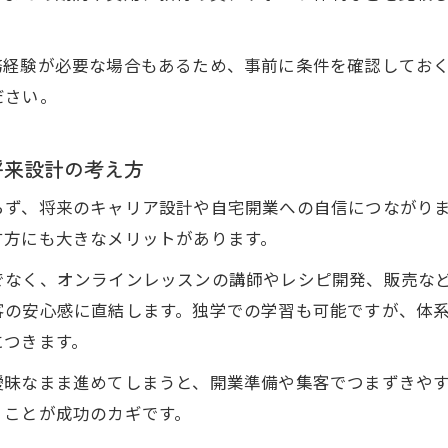
クーリング不要の通信で資格取得が叶う理由
スクーリング不要のオンラインお菓子教室資格取得術
務経験が必要な場合もあるため、事前に条件を確認してお
通信制オンラインお菓子教室で資格取得が簡単になる
ださい。
お菓子資格取得はオンライン教室の通信講座で実現可能
オンラインお菓子教室資格取得で通学負担を軽減
将来設計の考え方
通信のみで完結するオンラインお菓子教室資格取得の魅
らず、将来のキャリア設計や自宅開業への自信につながり
法リスク回避と安全な教室運営の基礎知識
す方にも大きなメリットがあります。
オンラインお菓子教室資格取得で違法リスクを防ぐコツ
でなく、オンラインレッスンの講師やレシピ開発、販売な
安全なオンラインお菓子教室運営に必要な資格とは
客の安心感に直結します。独学での学習も可能ですが、体
オンラインお菓子教室で安心して資格取得を進める方法
につきます。
講座選びで守りたいオンラインお菓子教室資格取得のポ
曖昧なまま進めてしまうと、開業準備や集客でつまずきや
法的トラブルを避けるためのオンラインお菓子教室資格
くことが成功のカギです。