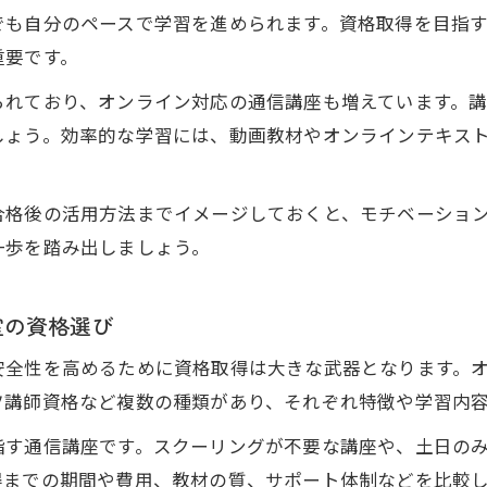
自宅で受講できるオンラインお菓子教室のメリット
でも自分のペースで学習を進められます。資格取得を目指
格取得ならオンラインお菓子教室活用が最適
重要です。
オンラインお菓子教室で資格取得が効率化できる理由
られており、オンライン対応の通信講座も増えています。
資格取得に強いオンラインお菓子教室の選び方
しょう。効率的な学習には、動画教材やオンラインテキス
オンラインお菓子教室資格取得で学ぶべきポイント
お菓子資格取得はオンラインお菓子教室が最適な理由
合格後の活用方法までイメージしておくと、モチベーショ
オンラインお菓子教室資格取得がもたらす実践力
一歩を踏み出しましょう。
育て主婦にも最適な資格取得の学び方案内
オンラインお菓子教室で主婦も安心して資格取得
室の資格選び
子育て中に最適なオンラインお菓子教室学習法
安全性を高めるために資格取得は大きな武器となります。
オンラインお菓子教室資格取得で育児と両立する方法
ツ講師資格など複数の種類があり、それぞれ特徴や学習内
主婦目線で選ぶオンラインお菓子教室資格講座
指す通信講座です。スクーリングが不要な講座や、土日の
家計に優しいオンラインお菓子教室資格取得術
得までの期間や費用、教材の質、サポート体制などを比較