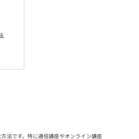
法
ト
な方法です。特に通信講座やオンライン講座