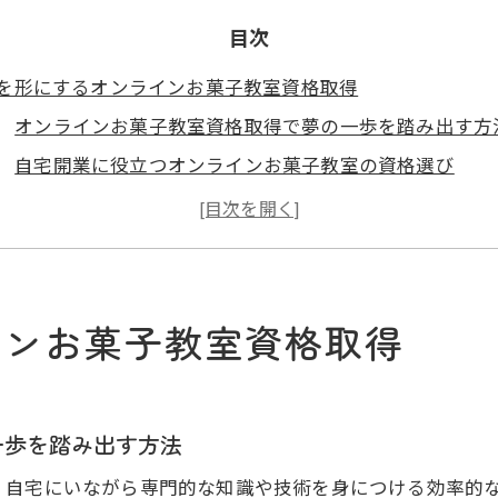
目次
を形にするオンラインお菓子教室資格取得
オンラインお菓子教室資格取得で夢の一歩を踏み出す方
自宅開業に役立つオンラインお菓子教室の資格選び
オンラインお菓子教室資格取得による将来設計の考え方
オンラインお菓子教室資格取得で得られる安心と信頼
資格取得後のオンラインお菓子教室運営の魅力と展望
宅で学ぶオンラインお菓子教室のすすめ
インお菓子教室資格取得
オンラインお菓子教室で自宅学習が選ばれる理由
家事や育児と両立できるオンラインお菓子教室活用法
オンラインお菓子教室で効率的に資格取得を目指すコツ
一歩を踏み出す方法
通信講座を活用したオンラインお菓子教室の学習ポイン
、自宅にいながら専門的な知識や技術を身につける効率的