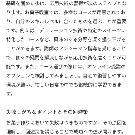
基礎を固めた後は、応用技術の習得が次のステップとな
挑戦する心を育てるためのサポート体制
ります。お菓子教室では、多様なコースが用意されてお
自分にぴったりのレッスンをお菓子教室で見つ
り、自分のスキルレベルに合ったものを選ぶことが重要
けよう
です。例えば、デコレーション技術や特定のスイーツに
初心者向けのコースの選び方
特化したコースなど、興味のある分野を深く掘り下げる
中級者がスキルアップするために選ぶべき
ことができます。講師のマンツーマン指導を受けること
レッスン
で、個々の疑問を解決しながら応用技術を磨くことが可
上級者向けの特化型レッスンの特徴
能です。また、コース選びの際には、オンライン受講の
レッスン内容と料金の比較ポイント
オプションも検討してみましょう。自宅で復習しやすい
環境が整い、忙しい日常の中でも継続的に学習できま
参加者のレビューから見る人気レッスン
す。
自分の目的に合ったテーマ別レッスン
お菓子教室での多様なレシピがスキルアップを
失敗しがちなポイントとその回避策
サポートする
お菓子作りにおいて失敗はつきものですが、その原因を
季節に応じたレシピで新しい味を発見
理解し、回避策を講じることで成功への道が開けます。