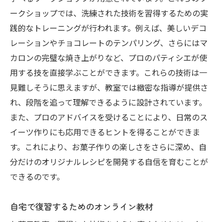
お菓子教室で洗練された技術を身につけるメリ
ークショップでは、洗練された技術を習得するための実
ット
践的なトレーニングが行われます。例えば、美しいデコ
自信を持って人に提供できるスイーツ作り
レーションやチョコレートのテンパリング、さらにはマ
カロンの完璧な焼き上がりなど、プロのパティシエが使
趣味を超えてプロフェッショナルを目指す
用する技を直接学ぶことができます。これらの技術は一
ステップ
見難しそうに思えますが、教室では緻密な指導が提供さ
家族や友人を驚かせる技術の進化
れ、段階を追って理解できるように設計されています。
イベントやパーティーで活躍するスキル
また、プロのアドバイスを受けることにより、日常のス
お菓子作りを通した自己表現の可能性
イーツ作りにも応用できるヒントを得ることができま
学び続けることで広がる未来の可能性
す。これにより、お菓子作りの楽しさをさらに深め、自
プロ並みの技術を習得！お菓子教室での全課程
分だけのオリジナルレシピを開発する自信を育むことが
を楽しもう
できるのです。
全課程を通じて得られるスキルの概要
自宅で復習するためのオンライン教材
実習を通して理論を実践に活かす方法