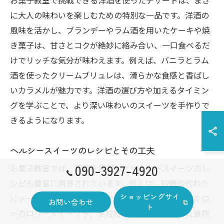
お菓子教室で挑戦できる洋酒を使ったデザートは、まさ
に大人の味わいを楽しむための特別な一品です。洋酒の
風味を活かし、ブランデーやラム酒を用いたケーキや焼
き菓子は、甘さとコクが絶妙に絡み合い、一口食べるだ
けでリッチな気分が味わえます。例えば、バニラとラム
酒を使ったクリームブリュレは、滑らかな食感と香ばし
いカラメルが魅力です。洋酒の選び方や加えるタイミン
グを学ぶことで、より深い味わいのスイーツを手作りで
きるようになります。
ヘルシースイーツのレシピとその工夫
090-3927-4920
お菓子教室では、健康を意識したヘルシースイーツのレ
シピも豊富に用意されています。例えば、砂糖の代わり
ショッピングサイ
にメープルシロップやココナッツシュガーを使用したロ
お問い合わせ
ト
ーカロリースイーツや、全粒粉やオーツ麦を使った食物