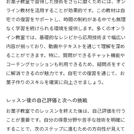
コース修了後の進路と可能性
お菓子教室で習得した技術をさらに磨くためには、オン
ライン教材を活用することが効果的です。この教材は自
プロフェッショナルへの道を開く経験談
宅での復習をサポートし、時間の制約がある中でも無理
学びを活かしたオリジナル作品の制作
なく学習を続けられる環境を提供します。多くのオンラ
全課程修了で得られる証明書とその活用
イン教室では、基礎的なレシピから応用技術まで幅広い
内容が揃っており、動画やテキストを通じて理解を深め
ることができます。特に、質問ができるチャット機能や
コーチングセッションも利用できるため、疑問点をすぐ
に解消できるのが魅力です。自宅での復習を通じて、お
菓子作りのスキルを確実に向上させましょう。
レッスン後の自己評価と次への挑戦
お菓子教室でのレッスンを終えた後は、自己評価を行う
ことが重要です。自分の得意分野や苦手な技術を明確に
することで、次のステップに進むための方向性が見えて