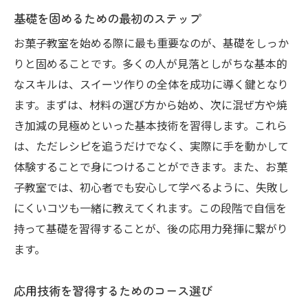
基礎を固めるための最初のステップ
自分のペースで学べるオンライン環境
お菓子教室を始める際に最も重要なのが、基礎をしっか
ライブクラスとオンデマンド教材の違い
りと固めることです。多くの人が見落としがちな基本的
オンラインでのコミュニティの活用法
なスキルは、スイーツ作りの全体を成功に導く鍵となり
距離に関係なく参加できるグローバルな学
ます。まずは、材料の選び方から始め、次に混ぜ方や焼
び
き加減の見極めといった基本技術を習得します。これら
オンラインでも充実感を得るための工夫
は、ただレシピを追うだけでなく、実際に手を動かして
お菓子教室でプロレベルのスキルを手に入れる
体験することで身につけることができます。また、お菓
秘訣
子教室では、初心者でも安心して学べるように、失敗し
プロを目指すためのしっかりした基礎作り
にくいコツも一緒に教えてくれます。この段階で自信を
講師から直接学ぶ応用テクニック
持って基礎を習得することが、後の応用力発揮に繋がり
ます。
自己流を超えるためのフィードバック活用
プロレベルの作品制作に必要な道具と材料
応用技術を習得するためのコース選び
受講生の声から学ぶ成功体験