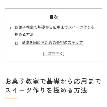
目次
お菓子教室で基礎から応用までスイーツ作りを
極める方法
基礎を固めるための最初のステップ
応用技術を習得するためのコース選び
失敗しがちなポイントとその回避策
プロの技を学ぶためのワークショップ
自宅で復習するためのオンライン教材
お菓子教室で基礎から応用まで
レッスン後の自己評価と次への挑戦
スイーツ作りを極める方法
オンラインで学ぶ！お菓子教室の魅力と可能性
オンラインレッスンのメリットとデメリッ
ト