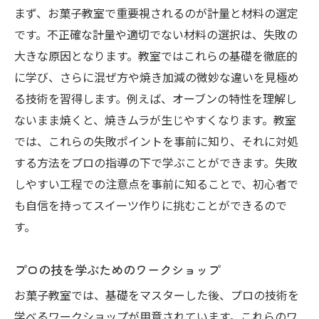
伝統的なレシピを現代風にアレンジする方
まず、お菓子教室で重要視されるのが計量と材料の選定
法
です。不正確な計量や適切でない材料の選択は、失敗の
洋酒を使った大人のデザートの魅力
大きな原因となります。教室ではこれらの基礎を徹底的
ヘルシースイーツのレシピとその工夫
に学び、さらに混ぜ方や焼き加減の微妙な違いを見極め
日本と海外のスイーツ文化を学ぶ
る技術を習得します。例えば、オーブンの特性を理解し
初心者でも挑戦できる多様なレシピ
ないまま焼くと、焼きムラが生じやすくなります。教室
では、これらの失敗ポイントを事前に知り、それに対処
お菓子教室でのオンラインレッスンが忙しいあ
する方法をプロの指導の下で学ぶことができます。失敗
なたに最適な理由
しやすい工程での注意点を事前に知ることで、初心者で
時間を有効に使えるオンラインの利便性
も自信を持ってスイーツ作りに挑むことができるので
隙間時間を活用した学び方の工夫
す。
家族と一緒に楽しむオンラインクラス
レッスンの再視聴で理解を深める
プロの技を学ぶためのワークショップ
オンラインならではの特典やサービス
お菓子教室では、基礎をマスターした後、プロの技術を
忙しい日常に溶け込む学びのヒント
学べるワークショップが用意されています。これらのワ