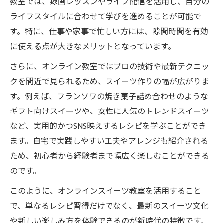
教室では、録画レッスンやライブ配信を活用し、自分の
トレンド発信に強いオンラインお菓子教室
ライフスタイルに合わせて学びを進めることが可能で
活用法
す。特に、仕事や家事で忙しい方には、隙間時間を有効
オンラインスイーツ新時代で情報発信力を
に使える点が大きなメリットとなっています。
高める
さらに、オンライン教室ではプロの技術や最新テクニッ
オンラインお菓子教室でスイーツトレンド
クを間近で見られるため、スイーツ作りの幅が広がりま
を発信
す。例えば、フランソワの焼き菓子詰め合わせのような
トレンド発信に役立つ教室選びのポイント
ギフト向けスイーツや、女性に人気のトレンドスイーツ
SNS映えスイーツ作りをオンラインで始めるコ
など、実用的かつSNS映えするレシピを学ぶことができ
ツ
ます。自宅で実践しやすい工夫やアレンジも紹介される
オンラインお菓子教室でSNS映えスイーツ作
ため、初心者から経験者まで幅広く楽しむことができる
り
のです。
SNSで注目されるスイーツをオンラインで学
このように、オンラインスイーツ教室を活用すること
ぶ
で、単なるレシピ習得だけでなく、最新のスイーツ文化
オンラインお菓子教室でSNS映えのコツを習
や新しい楽しみ方を体験できるのが新時代の特徴です。