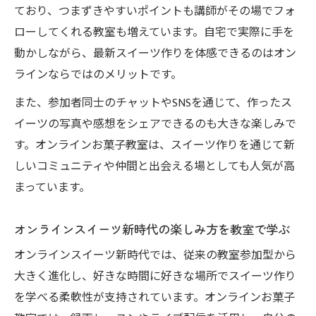
ており、つまずきやすいポイントも講師がその場でフォ
オンラインお菓子教室で女性人気スイーツ
ローしてくれる教室も増えています。自宅で実際に手を
を習得
動かしながら、最新スイーツ作りを体感できるのはオン
女性に人気のスイーツをオンラインで学ぶ
ラインならではのメリットです。
方法
また、参加者同士のチャットやSNSを通じて、作ったス
オンラインお菓子教室で手軽に人気スイー
イーツの写真や感想をシェアできるのも大きな楽しみで
ツ体験
す。オンラインお菓子教室は、スイーツ作りを通じて新
女性向けスイーツをオンライン教室で簡単
しいコミュニティや仲間と出会える場としても人気が高
マスター
まっています。
オンラインお菓子教室で話題スイーツを実
践
オンラインスイーツ新時代の楽しみ方を教室で学ぶ
トレンド発信に役立つオンラインお菓子教室活
オンラインスイーツ新時代では、従来の教室参加型から
用法
大きく進化し、好きな時間に好きな場所でスイーツ作り
オンラインお菓子教室で話題のトレンド発
を学べる柔軟性が支持されています。オンラインお菓子
信術