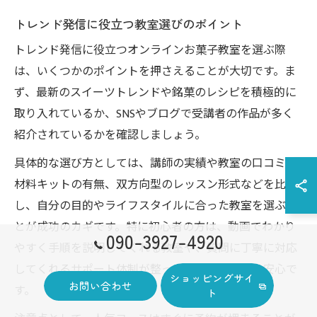
トレンド発信に役立つ教室選びのポイント
トレンド発信に役立つオンラインお菓子教室を選ぶ際
は、いくつかのポイントを押さえることが大切です。ま
ず、最新のスイーツトレンドや銘菓のレシピを積極的に
取り入れているか、SNSやブログで受講者の作品が多く
紹介されているかを確認しましょう。
具体的な選び方としては、講師の実績や教室の口コミ、
材料キットの有無、双方向型のレッスン形式などを比較
し、自分の目的やライフスタイルに合った教室を選ぶこ
とが成功のカギです。特に初心者の方は、動画でわかり
090-3927-4920
やすく手順を説明してくれる教室や、質問に丁寧に対応
してくれるサポート体制が整ったところを選ぶと安心で
ショッピングサイ
お問い合わせ
す。
ト