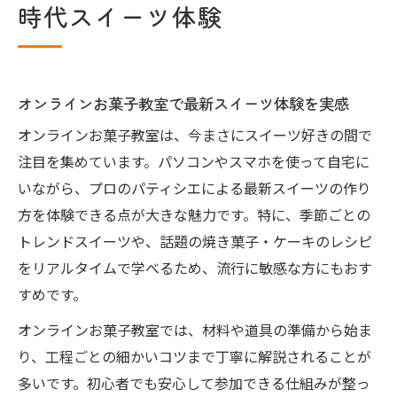
時代スイーツ体験
自宅で叶う新時代スイーツ体験の魅力とは
オンラインお菓子教室で広がるスイーツの
楽しみ方
自宅で話題のスイーツ技術を学ぶ楽しみ方
オンラインお菓子教室で最新スイーツ体験を実感
オンラインお菓子教室で自宅スイーツ技術
オンラインお菓子教室は、今まさにスイーツ好きの間で
を習得
注目を集めています。パソコンやスマホを使って自宅に
自宅で楽しむオンラインスイーツ新時代の
いながら、プロのパティシエによる最新スイーツの作り
学び方
方を体験できる点が大きな魅力です。特に、季節ごとの
話題のスイーツ技術をオンラインお菓子教
トレンドスイーツや、話題の焼き菓子・ケーキのレシピ
室で学ぶ
をリアルタイムで学べるため、流行に敏感な方にもおす
すめです。
オンラインお菓子教室で自宅スイーツ作り
を満喫
オンラインお菓子教室では、材料や道具の準備から始ま
自宅で人気スイーツ技術を楽しく学ぶ方法
り、工程ごとの細かいコツまで丁寧に解説されることが
多いです。初心者でも安心して参加できる仕組みが整っ
女性人気スイーツをオンラインで手軽に習得