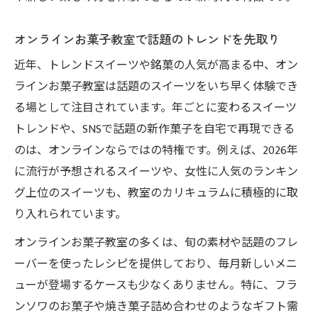
得
オンラインお菓子教室で話題のトレンドを先取り
SNS映えスイーツをオンライン教室で実践
オンラインお菓子教室で魅せるスイーツ作
近年、トレンドスイーツや銘菓の人気が高まる中、オン
りを体験
ラインお菓子教室は話題のスイーツをいち早く体験でき
る場として注目されています。年ごとに変わるスイーツ
新しいスイーツ文化を広げるオンライン教室の
トレンドや、SNSで話題の新作菓子を自宅で再現できる
魅力
のは、オンラインならではの特権です。例えば、2026年
オンラインお菓子教室が広げる新しいスイ
に流行が予想されるスイーツや、女性に人気のランキン
ーツ文化
グ上位のスイーツも、教室のカリキュラムに積極的に取
スイーツ新時代を支えるオンライン教室の
り入れられています。
魅力
オンラインお菓子教室の多くは、旬の素材や話題のフレ
オンラインお菓子教室で広がるスイーツの
ーバーを使ったレシピを提供しており、毎月新しいメニ
世界
ューが登場するケースも少なくありません。特に、フラ
新しいスイーツ文化を作るオンライン教室
ンソワのお菓子や焼き菓子詰め合わせのようなギフト需
体験