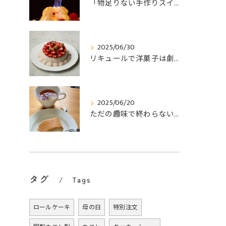
「物足りない手作りスイーツ」が一瞬で高級パティスリー級に変わる秘密
2025/06/30
リキュールで洋菓子は劇的に変わる。プロの「香り」の法則を学ぶ、en-yuiのオンライン教室
2025/06/20
ただの趣味で終わらない！お酒好きのための「en-yui」オンラインお菓子教室という新しい選択
タグ
Tags
ロールケーキ
母の日
特別注文