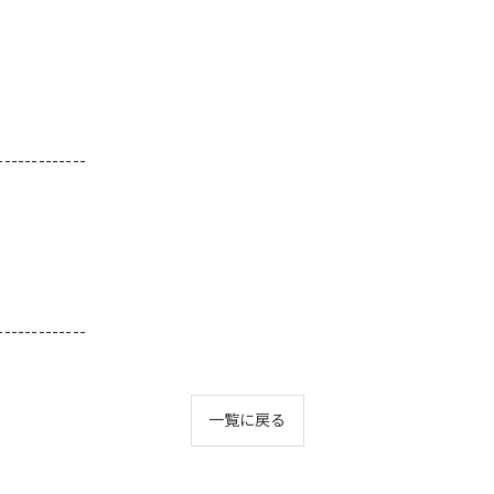
-------------
-------------
一覧に戻る