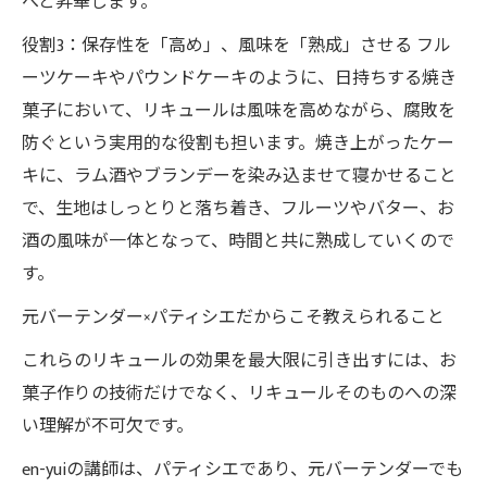
へと昇華します。
役割3：保存性を「高め」、風味を「熟成」させる フル
ーツケーキやパウンドケーキのように、日持ちする焼き
菓子において、リキュールは風味を高めながら、腐敗を
防ぐという実用的な役割も担います。焼き上がったケー
キに、ラム酒やブランデーを染み込ませて寝かせること
で、生地はしっとりと落ち着き、フルーツやバター、お
酒の風味が一体となって、時間と共に熟成していくので
す。
元バーテンダー×パティシエだからこそ教えられること
これらのリキュールの効果を最大限に引き出すには、お
菓子作りの技術だけでなく、リキュールそのものへの深
い理解が不可欠です。
en-yuiの講師は、パティシエであり、元バーテンダーでも