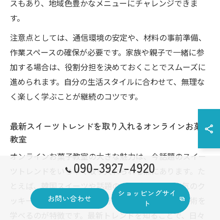
スもあり、地域色豊かなメニューにチャレンジできま
す。
注意点としては、通信環境の安定や、材料の事前準備、
作業スペースの確保が必要です。家族や親子で一緒に参
加する場合は、役割分担を決めておくことでスムーズに
進められます。自分の生活スタイルに合わせて、無理な
く楽しく学ぶことが継続のコツです。
最新スイーツトレンドを取り入れるオンラインお菓子
教室
オンラインお菓子教室の大きな魅力は、今話題のスイー
090-3927-4920
ツトレンドをいち早く取り入れられる点にあります。た
とえば、韓国スイーツや話題のチーズケーキ、人気のク
ショッピングサイ
お問い合わせ
ッキー缶など、国内外の流行を反映したレシピや技術を
ト
学べるのが特徴です。最新トレンドを知ることで、日々