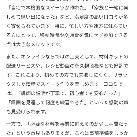
口コミを活用したイノベティブスイーツ作
「自宅で本格的なスイーツが作れた」「家族と一緒に楽
りのコツ
しめて思い出になった」など、満足度の高い口コミが多
自宅で挑戦できる最先端イノベティブスイ
く寄せられています。特に、忙しい方や遠方に住んでい
ーツレシピ
る方にとって、移動時間や交通費を気にせず参加できる
点は大きなメリットです。
オンラインお菓子教室が提案する手作りの
新しい形
また、オンラインならではの工夫として、材料キットの
最新スイーツトレンドを取り入れるオンラ
配送サービスや、レシピ動画の永久視聴権なども好評で
インお菓子教室
す。これにより、初めての方でも失敗しにくく、リラッ
クスした環境でスイーツ作りを楽しめます。口コミで
体に優しいスイーツ作りへ一歩踏み出す方法
は、「講師の説明が丁寧で、初心者でも安心だった」
オンラインお菓子教室で始める体に優しい
「録画を見返して何度も練習できた」といった感動の声
スイーツ作り
も見受けられます。
初心者向けオンラインお菓子教室のおすす
めポイント
一方で、「必要な材料を事前に揃えるのが少し手間だっ
た」という意見もありますが、これは事前準備をしっか
口コミで広がる健康スイーツチャレンジの