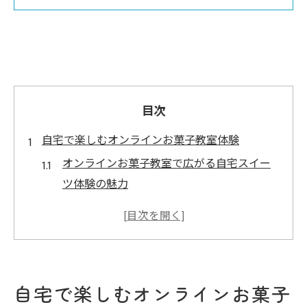
目次
自宅で楽しむオンラインお菓子教室体験
オンラインお菓子教室で広がる自宅スイー
ツ体験の魅力
口コミから見るオンラインお菓子教室のメ
リットと感動
自宅で手軽に始めるオンラインお菓子教室
の基本ステップ
自宅で楽しむオンラインお菓子
野尻ケイクの口コミ活用術とオンラインお