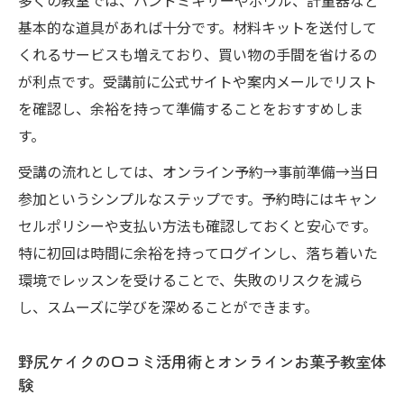
多くの教室では、ハンドミキサーやボウル、計量器など
健康とおいしさを両立するオンラインお菓
基本的な道具があれば十分です。材料キットを送付して
子教室体験
くれるサービスも増えており、買い物の手間を省けるの
が利点です。受講前に公式サイトや案内メールでリスト
を確認し、余裕を持って準備することをおすすめしま
す。
受講の流れとしては、オンライン予約→事前準備→当日
参加というシンプルなステップです。予約時にはキャン
セルポリシーや支払い方法も確認しておくと安心です。
特に初回は時間に余裕を持ってログインし、落ち着いた
環境でレッスンを受けることで、失敗のリスクを減ら
し、スムーズに学びを深めることができます。
野尻ケイクの口コミ活用術とオンラインお菓子教室体
験