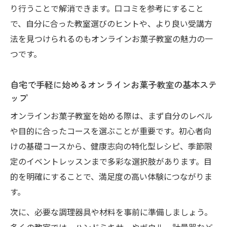
り行うことで解消できます。口コミを参考にすること
コツ
で、自分に合った教室選びのヒントや、より良い受講方
低糖質スイーツも学べるオンラインお菓子
法を見つけられるのもオンラインお菓子教室の魅力の一
教室の魅力
つです。
家族で楽しむ体に優しいスイーツ作り実践
法
自宅で手軽に始めるオンラインお菓子教室の基本ステ
最先端の健康スイーツを自宅で学ぶ秘訣
ップ
オンラインお菓子教室で学ぶ最先端健康ス
オンラインお菓子教室を始める際は、まず自分のレベル
イーツの極意
や目的に合ったコースを選ぶことが重要です。初心者向
口コミを参考に選ぶオンラインお菓子教室
けの基礎コースから、健康志向の特化型レシピ、季節限
の活用術
定のイベントレッスンまで多彩な選択肢があります。目
流行スイーツも体験できるオンラインお菓
的を明確にすることで、満足度の高い体験につながりま
子教室の利点
す。
オンラインお菓子教室が提案する健康志向
次に、必要な調理器具や材料を事前に準備しましょう。
レシピ法