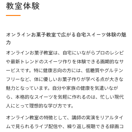
教室体験
菓子教室体験
オンラインお菓子教室選びで失敗しないポ
イントとは
健康志向スイーツを極める新しい方法
オンラインお菓子教室で広がる自宅スイーツ体験の魅
力
オンラインお菓子教室で学ぶ健康志向スイ
ーツの基本
オンラインお菓子教室は、自宅にいながらプロのレシピ
低糖質にこだわるオンラインお菓子教室活
や最新トレンドのスイーツ作りを体験できる画期的なサ
用法
ービスです。特に健康志向の方には、低糖質やグルテン
フリーなど、体に優しいお菓子作りが学べる点が大きな
口コミで話題の健康スイーツレシピをオン
魅力となっています。自分や家族の健康を気遣いなが
ラインで体験
ら、本格的なスイーツを気軽に作れるのは、忙しい現代
家族で楽しめる健康志向のオンラインお菓
人にとって理想的な学び方です。
子教室講座
オンライン教室の特徴として、講師の実演をリアルタイ
オンラインお菓子教室で叶う体に優しいス
ムで見られるライブ配信や、繰り返し視聴できる録画コ
イーツ作り