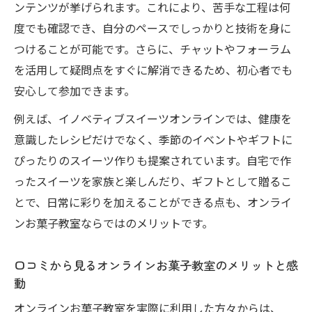
ンテンツが挙げられます。これにより、苦手な工程は何
オンラインお菓子教室の魅力を発見しよう
度でも確認でき、自分のペースでしっかりと技術を身に
オンラインお菓子教室の魅力と人気の秘密
つけることが可能です。さらに、チャットやフォーラム
を解説
を活用して疑問点をすぐに解消できるため、初心者でも
初めてでも安心のオンラインお菓子教室体
安心して参加できます。
験談
例えば、イノベティブスイーツオンラインでは、健康を
口コミからわかるオンラインお菓子教室の
意識したレシピだけでなく、季節のイベントやギフトに
選び方
ぴったりのスイーツ作りも提案されています。自宅で作
野尻ケイクのクッキー缶体験とオンライン
ったスイーツを家族と楽しんだり、ギフトとして贈るこ
教室の相性
とで、日常に彩りを加えることができる点も、オンライ
オンラインお菓子教室が提供する多彩な学
ンお菓子教室ならではのメリットです。
び
イノベティブスイーツで広がる手作りの世界
口コミから見るオンラインお菓子教室のメリットと感
オンラインお菓子教室で広がるイノベティ
動
ブスイーツの世界
オンラインお菓子教室を実際に利用した方々からは、