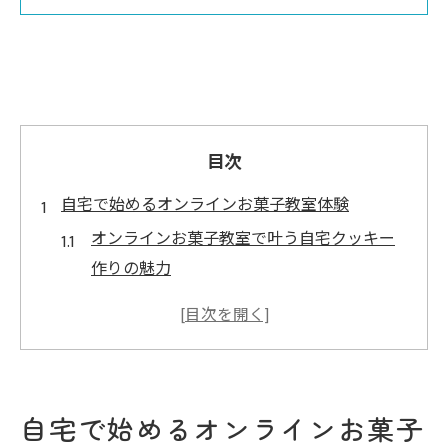
目次
自宅で始めるオンラインお菓子教室体験
オンラインお菓子教室で叶う自宅クッキー
作りの魅力
自宅キッチンがレッスン会場になる新しい
学び方
オンラインお菓子教室の始め方と必要な準
備とは
自宅で始めるオンラインお菓子
クッキー作りを自宅で楽しむためのオンラ