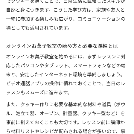
でクッキーを焼くことで、日常生活に直結したスキルが
時間を有効活用できるオンラインお菓子教
自然と身につきます。こうした学び方は、家族や友人と
室の魅力
一緒に参加する楽しみも広がり、コミュニケーションの
忙しい主婦も安心のクッキー作りオンライ
場としても活用されています。
ンレッスン
オンラインお菓子教室で叶う柔軟なスケジ
オンラインお菓子教室の始め方と必要な準備とは
ュール管理
オンラインお菓子教室を始めるには、まずレッスンに対
自分のペースで学べるオンラインレッスン
応したパソコンやタブレット、スマートフォンなどの端
の利点
末と、安定したインターネット環境を準備しましょう。
忙しい毎日に寄り添うオンラインお菓子教
ビデオ通話アプリの操作に慣れておくことで、当日のレ
室の活用法
ッスンもスムーズに進みます。
人気のオンラインお菓子教室で得られる魅力
また、クッキー作りに必要な基本的な材料や道具（ボウ
オンラインお菓子教室の人気の理由と選ば
ル、泡立て器、オーブン、計量器、クッキー型など）を
れるポイント
事前に揃えておくことも大切です。レッスン前に講師か
実践的なクッキー作りが学べるオンライン
ら材料リストやレシピが配布される場合が多いので、事