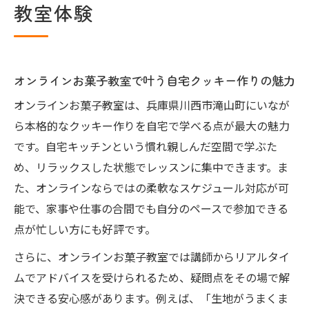
教室体験
イン教室活用法
オンラインお菓子教室体験で分かる学びや
すさの理由
クッキー作りを楽しく学ぶ新しい方法
オンラインお菓子教室で叶う自宅クッキー作りの魅力
オンラインお菓子教室で楽しくクッキーを
オンラインお菓子教室は、兵庫県川西市滝山町にいなが
学ぶコツ
ら本格的なクッキー作りを自宅で学べる点が最大の魅力
自宅でできるクッキー作りの新しいアプロ
です。自宅キッチンという慣れ親しんだ空間で学ぶた
ーチ
め、リラックスした状態でレッスンに集中できます。ま
初心者も安心のオンラインお菓子教室活用
た、オンラインならではの柔軟なスケジュール対応が可
術
能で、家事や仕事の合間でも自分のペースで参加できる
点が忙しい方にも好評です。
自分のペースで学べるクッキーレッスンの
工夫
さらに、オンラインお菓子教室では講師からリアルタイ
オンラインお菓子教室ならではの楽しみ方
ムでアドバイスを受けられるため、疑問点をその場で解
とは
決できる安心感があります。例えば、「生地がうまくま