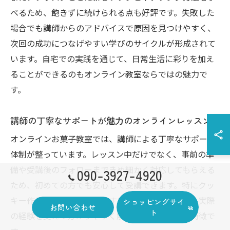
べるため、飽きずに続けられる点も好評です。失敗した
場合でも講師からのアドバイスで原因を見つけやすく、
次回の成功につなげやすい学びのサイクルが形成されて
います。自宅での実践を通じて、日常生活に彩りを加え
ることができるのもオンライン教室ならではの魅力で
す。
講師の丁寧なサポートが魅力のオンラインレッスン
オンラインお菓子教室では、講師による丁寧なサポート
体制が整っています。レッスン中だけでなく、事前の準
備や受講後のフォローまできめ細かく対応してもらえる
090-3927-4920
ため、初めての方でも安心して受講できます。特にクッ
キー作りのコツや失敗しやすいポイントについて、実際
ショッピングサイ
お問い合わせ
ト
の経験を交えて分かりやすく解説してくれるのが特徴で