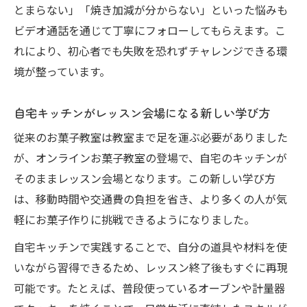
とまらない」「焼き加減が分からない」といった悩みも
兵庫県川西市滝山町から参加できるレッスン案
ビデオ通話を通じて丁寧にフォローしてもらえます。こ
内
れにより、初心者でも失敗を恐れずチャレンジできる環
オンラインお菓子教室で地域を問わず参加
境が整っています。
できる安心感
自宅から気軽に始めるクッキーレッスンの
自宅キッチンがレッスン会場になる新しい学び方
流れとは
従来のお菓子教室は教室まで足を運ぶ必要がありました
兵庫県川西市滝山町の方へおすすめのオン
が、オンラインお菓子教室の登場で、自宅のキッチンが
ライン体験
そのままレッスン会場となります。この新しい学び方
オンラインお菓子教室受講までのステップ
は、移動時間や交通費の負担を省き、より多くの人が気
を解説
軽にお菓子作りに挑戦できるようになりました。
地元から参加できるオンラインクッキー教
自宅キッチンで実践することで、自分の道具や材料を使
室活用法
いながら習得できるため、レッスン終了後もすぐに再現
忙しい方にもぴったりのオンラインでお菓子習
可能です。たとえば、普段使っているオーブンや計量器
得