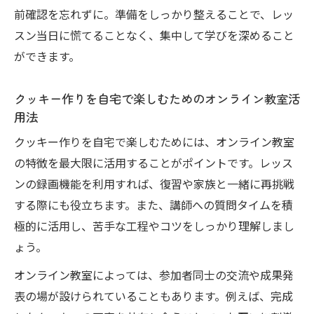
講座の特徴
前確認を忘れずに。準備をしっかり整えることで、レッ
オンラインお菓子教室で味わう学びの充実
スン当日に慌てることなく、集中して学びを深めること
感
ができます。
講師の丁寧なサポートが魅力のオンライン
クッキー作りを自宅で楽しむためのオンライン教室活
レッスン
用法
オンラインお菓子教室で得られる仲間との
クッキー作りを自宅で楽しむためには、オンライン教室
出会い
の特徴を最大限に活用することがポイントです。レッス
初心者が安心してクッキー技術を磨ける秘訣
ンの録画機能を利用すれば、復習や家族と一緒に再挑戦
初心者でも安心のオンラインお菓子教室入
する際にも役立ちます。また、講師への質問タイムを積
門ガイド
極的に活用し、苦手な工程やコツをしっかり理解しまし
失敗しないクッキー作りのポイントをオン
ょう。
ラインで学ぶ
オンライン教室によっては、参加者同士の交流や成果発
わかりやすい指導が魅力のオンラインお菓
表の場が設けられていることもあります。例えば、完成
子教室