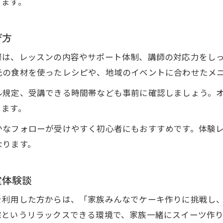
きます。
記念日を思い出にするデコレーションテクニック
オンラインお菓子教室で学ぶデコレーション術
び方
記念日スイーツを彩るデコレーションのコツ
際は、レッスンの内容やサポート体制、講師の対応力をし
オンラインお菓子教室で身につく華やか技法
元の食材を使ったレシピや、地域のイベントに合わせたメ
思い出に残るデコレーションの工夫を学ぶ
ル規定、受講できる時間帯なども事前に確認しましょう。
自宅で実践できる記念日デコレーション法
きます。
兵庫県川西市緑台で叶える本格お菓子作り入門
かなフォローが受けやすく初心者にもおすすめです。体験
オンラインお菓子教室で本格スイーツ技術習得
なります。
本格派も納得のオンラインお菓子教室の魅力
初心者が本格お菓子作りを始めるための方法
室体験談
オンラインお菓子教室で基礎から応用まで学ぶ
を利用した方からは、「家族みんなでケーキ作りに挑戦し
自宅で実現する本格スイーツの作り方
宅というリラックスできる環境で、家族一緒にスイーツ作