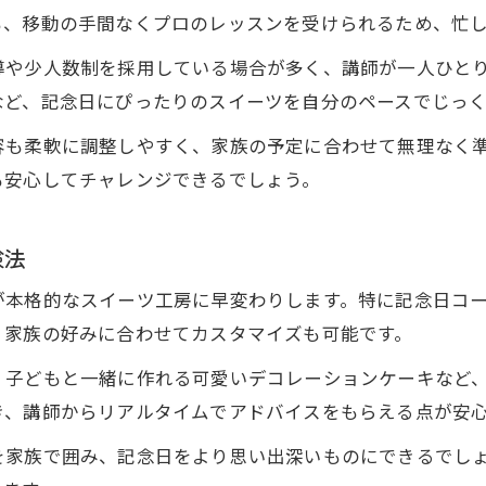
記念日を盛り上げるスイーツ作りのポイント
も、移動の手間なくプロのレッスンを受けられるため、忙
初心者にも安心なオンラインお菓子教室の魅力
導や少人数制を採用している場合が多く、講師が一人ひと
初心者歓迎のオンラインお菓子教室の特徴
など、記念日にぴったりのスイーツを自分のペースでじっ
オンラインお菓子教室で安心スタートする方法
容も柔軟に調整しやすく、家族の予定に合わせて無理なく
初めてでも安心な記念日スイーツ作りの秘訣
も安心してチャレンジできるでしょう。
オンラインお菓子教室の丁寧なサポート体験
初心者向けオンラインお菓子教室の選び方
験法
自宅が特別なスイーツ工房になる学び方
が本格的なスイーツ工房に早変わりします。特に記念日コ
オンラインお菓子教室で工房気分を体感する方法
、家族の好みに合わせてカスタマイズも可能です。
自宅をスイーツ工房に変えるオンラインレッスン
、子どもと一緒に作れる可愛いデコレーションケーキなど
オンラインお菓子教室で叶える工房体験のコツ
き、講師からリアルタイムでアドバイスをもらえる点が安
手軽に自宅で工房体験できる学び方の工夫
を家族で囲み、記念日をより思い出深いものにできるでし
特別なスイーツ作りを自宅で楽しむ方法