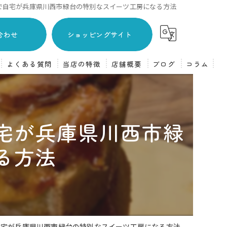
で自宅が兵庫県川西市緑台の特別なスイーツ工房になる方法
合わせ
ショッピングサイト
よくある質問
当店の特徴
店舗概要
ブログ
コラム
主婦
焼き菓子
宅が兵庫県川西市緑
フランス菓子
る方法
ケーキ
体験