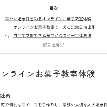
目次
華やか記念日を彩るオンラインお菓子教室体験
オンラインお菓子教室で叶える記念日演出術
自宅で参加できる華やかなスイーツ体験法
記念日向けオンラインお菓子教室の選び方
家族の笑顔を生むオンラインお菓子教室体験談
オンラインお菓子教室で特別な日の準備を始めよ
家族で祝う日に最適なスイーツ作りの秘訣
オンラインお菓子教室体験
オンラインお菓子教室で家族向けスイーツ習得
家族の好みに合わせたスイーツ作りの工夫
オンラインお菓子教室で実現する家族の記念日
演出術
みんなが喜ぶスイーツをオンラインで学ぶ方法
自宅で特別なスイーツを手作りし、家族や大切な人の記念