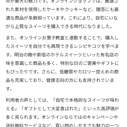
点が最大の魅力です。オンラインショップでは、厳選さ
オンラインショッピングで選ぶ贈答スイー
れた素材を使用したケーキやクッキーなど、贈答にも最
ツのコツ
適な商品が多数揃っています。これにより、自宅にいな
オンラインお菓子教室が提案するギフトア
がら上質なスイーツを購入できる時代になりました。
イデア
また、オンラインお菓子教室と連動することで、購入し
忙しい毎日でも本格お菓子を満喫するコツ
たスイーツを自分でも再現できるレシピやコツを学べま
オンラインお菓子教室で時短レシピを学ぶ
す。明治の館や新宿のホテルスイーツといった有名店の
方法
味を意識した商品も多く、特別な日のご褒美やギフトに
もぴったりです。さらに、低糖質やカロリー控えめの商
トラディショナルスイーツオンラインを活
品も充実しており、健康志向の方にも支持されていま
用した時短術
す。
自宅でできる簡単スイーツ作りのポイント
解説
利用者の声としては、「自宅で本格的なスイーツが味わ
オンライン講座で本格味を手軽に楽しむコ
える」「ギフトとして大変喜ばれた」といった高評価が
ツ
多く見られます。オンラインならではのキャンペーンや
送料無料サービスなど、買い物のしやすさも魅力の一つ
忙しい方必見のオンラインお菓子教室活用