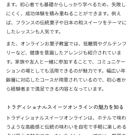
ます。初心者でも基礎からしっかり学べるため、失敗し
健康志向にぴったりなトラディショナルス
にくく、成功体験を積み重ねることができます。例え
イーツ
ば、フランスの伝統菓子や日本の和スイーツをテーマに
オンラインショップ活用でヘルシーな選択
したレッスンも人気です。
肢を発見
また、オンラインお菓子教室では、低糖質やグルテンフ
オンラインお菓子教室で話題のヘルシース
リーなど、健康を意識したアレンジも紹介されていま
イーツ
す。家族や友人と一緒に参加することで、コミュニケー
身体に優しいスイーツの選び方と楽しみ方
ションの場としても活用できるのが魅力です。幅広い年
贈り物に人気のトラディショナルスイーツ特集
齢層に対応したコースが用意されているので、初心者か
贈答用におすすめのオンラインお菓子教室
ら経験者まで満足できる内容となっています。
活用法
オンラインお菓子教室で学ぶギフトスイー
トラディショナルスイーツオンラインの魅力を知る
ツの選び方
トラディショナルスイーツオンラインは、ホテルで味わ
高級感あふれるトラディショナルスイーツ
うような高級感と伝統の味わいを自宅で手軽に楽しめる
の魅力