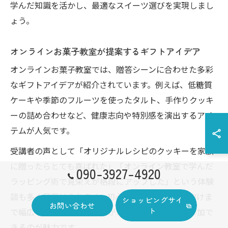
学んだ知識を活かし、最適なスイーツ選びを実現しまし
ょう。
オンラインお菓子教室が提案するギフトアイデア
オンラインお菓子教室では、贈答シーンに合わせた多彩
なギフトアイデアが紹介されています。例えば、低糖質
ケーキや季節のフルーツを使ったタルト、手作りクッキ
ーの詰め合わせなど、健康志向や特別感を演出するアイ
テムが人気です。
受講者の声として「オリジナルレシピのクッキーを家族
に贈ったらとても喜ばれた」「オンライン教室で学んだ
090-3927-4920
ラッピング術で見栄えが格段にアップした」という体験
談も多く見受けられます。初心者向けから上級者向けま
ショッピングサイ
お問い合わせ
ト
で幅広いレベルのレッスンがあり、誰でも気軽に参加で