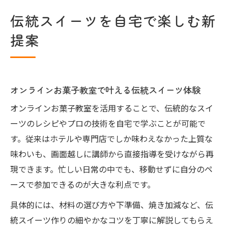
オンラインショッピング活用で手軽に楽し
伝統スイーツを自宅で楽しむ新
む方法
提案
ホテル風スイーツをオンラインで学ぶコツ
オンラインお菓子教室が叶える上質体験
オンラインお菓子教室でプロの技を身につ
ける
オンラインお菓子教室で叶える伝統スイーツ体験
トラディショナルスイーツオンラインのレ
オンラインお菓子教室を活用することで、伝統的なスイ
ッスン内容
ーツのレシピやプロの技術を自宅で学ぶことが可能で
自宅で学べる上質スイーツ作りの基本
す。従来はホテルや専門店でしか味わえなかった上質な
味わいも、画面越しに講師から直接指導を受けながら再
オンライン講座で広がるスイーツの世界
現できます。忙しい日常の中でも、移動せずに自分のペ
オンラインショッピングと教室の活用術
ースで参加できるのが大きな利点です。
ヘルシー志向派も注目のスイーツ選び
具体的には、材料の選び方や下準備、焼き加減など、伝
低糖質スイーツをオンラインお菓子教室で
統スイーツ作りの細やかなコツを丁寧に解説してもらえ
学ぶ