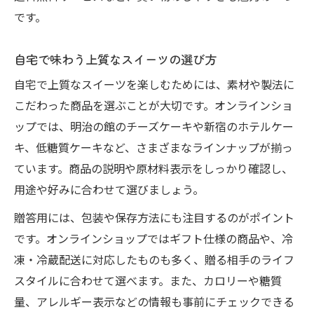
です。
術
自分磨きに役立つオンラインお菓子教室の魅力
自宅で味わう上質なスイーツの選び方
オンラインお菓子教室でスキルアップを目
自宅で上質なスイーツを楽しむためには、素材や製法に
指そう
こだわった商品を選ぶことが大切です。オンラインショ
新しい趣味にぴったりのトラディショナル
ップでは、明治の館のチーズケーキや新宿のホテルケー
スイーツ
キ、低糖質ケーキなど、さまざまなラインナップが揃っ
自宅で学ぶ本格スイーツ作りの楽しみ方
ています。商品の説明や原材料表示をしっかり確認し、
オンラインショッピングも活用した学びの
用途や好みに合わせて選びましょう。
充実
贈答用には、包装や保存方法にも注目するのがポイント
オンラインお菓子教室が人生に与える変化
です。オンラインショップではギフト仕様の商品や、冷
凍・冷蔵配送に対応したものも多く、贈る相手のライフ
スタイルに合わせて選べます。また、カロリーや糖質
量、アレルギー表示などの情報も事前にチェックできる