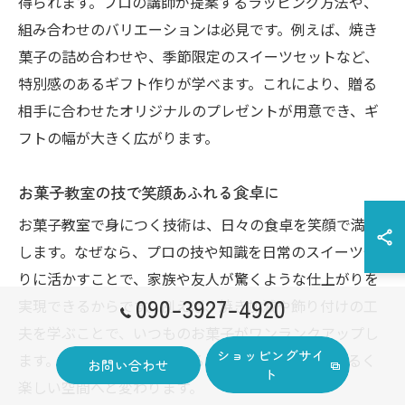
得られます。プロの講師が提案するラッピング方法や、
組み合わせのバリエーションは必見です。例えば、焼き
菓子の詰め合わせや、季節限定のスイーツセットなど、
特別感のあるギフト作りが学べます。これにより、贈る
相手に合わせたオリジナルのプレゼントが用意でき、ギ
フトの幅が大きく広がります。
お菓子教室の技で笑顔あふれる食卓に
お菓子教室で身につく技術は、日々の食卓を笑顔で満た
します。なぜなら、プロの技や知識を日常のスイーツ作
りに活かすことで、家族や友人が驚くような仕上がりを
090-3927-4920
実現できるからです。例えば、焼き加減や飾り付けの工
夫を学ぶことで、いつものお菓子がワンランクアップし
ショッピングサイ
ます。こうした経験を重ねることで、食卓がより明るく
お問い合わせ
ト
楽しい空間へと変わります。