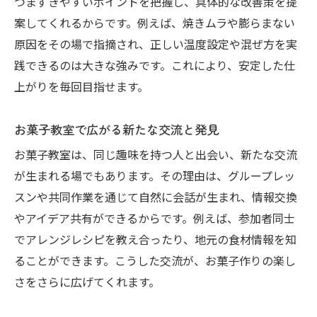
つまずきやすいポイントを把握し、具体的な改善策を提
お菓子教室で広がるギフトアイデア集
案してくれるからです。例えば、焼きムラや膨らまない
お菓子教室の技で笑顔あふれる食卓に
原因をその場で指摘され、正しい温度設定や混ぜ方を実
お菓子教室で叶える心に残るプレゼント作
践できるのは大きな強みです。これにより、安定した仕
り
上がりを毎回目指せます。
学びの楽しさ広がるお菓子教室の魅力
お菓子教室で感じる成長と達成感の理由
お菓子教室で広がる新たな交流と発見
継続したくなるお菓子教室の楽しみ方
お菓子教室は、同じ趣味を持つ人と出会い、新たな交流
お菓子教室が提供する多彩なレッスン内容
が生まれる場でもあります。その理由は、グループレッ
仲間と学べるお菓子教室の交流の魅力
スンや共同作業を通じて自然に会話が生まれ、情報交換
お菓子教室でひらく新しい趣味の世界
やアイデア共有ができるからです。例えば、参加者同士
でアレンジレシピを教え合ったり、地元の食材情報を知
挑戦を応援するお菓子教室のサポート体制
ることができます。こうした交流が、お菓子作りの楽し
さをさらに広げてくれます。