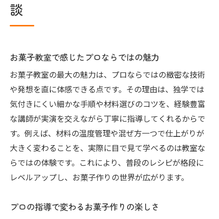
談
お菓子教室で学ぶ本格スイーツの基礎
プロ監修のレシピで極めるお菓子教室
お菓子教室で広がる味と見た目の工夫
お菓子教室で感じたプロならではの魅力
本格派も満足のお菓子教室レッスン内容
お菓子教室の最大の魅力は、プロならではの緻密な技術
自宅でも再現できる技術をお菓子教室で
や発想を直に体感できる点です。その理由は、独学では
お菓子教室が叶える憧れのスイーツ作り
気付きにくい細かな手順や材料選びのコツを、経験豊富
自宅で役立つプロ直伝のコツを紹介
な講師が実演を交えながら丁寧に指導してくれるからで
お菓子教室で教わる自宅向けテクニック
す。例えば、材料の温度管理や混ぜ方一つで仕上がりが
自宅で実践できるプロのお菓子教室の知恵
大きく変わることを、実際に目で見て学べるのは教室な
らではの体験です。これにより、普段のレシピが格段に
お菓子教室発の失敗しないコツを伝授
レベルアップし、お菓子作りの世界が広がります。
プロ講師直伝のお菓子教室裏技を家庭で
自宅で簡単に応用できるお菓子教室の技
プロの指導で変わるお菓子作りの楽しさ
毎日のスイーツ作りが変わるお菓子教室術