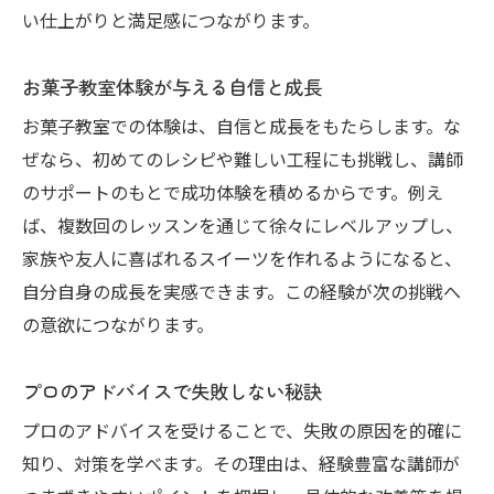
特別な日に役立つお菓子教室の大人技術
い仕上がりと満足感につながります。
少人数制が魅力のレッスン内容を徹底解説
お菓子教室体験が与える自信と成長
お菓子教室は少人数制で丁寧な指導が魅力
お菓子教室での体験は、自信と成長をもたらします。な
質問しやすいお菓子教室の少人数レッスン
ぜなら、初めてのレシピや難しい工程にも挑戦し、講師
お菓子教室だから実現する充実のサポート
のサポートのもとで成功体験を積めるからです。例え
一人ひとりに寄り添うお菓子教室の工夫
ば、複数回のレッスンを通じて徐々にレベルアップし、
少人数制お菓子教室の学びやすさを実感
家族や友人に喜ばれるスイーツを作れるようになると、
お菓子教室で深まるコミュニケーション
自分自身の成長を実感できます。この経験が次の挑戦へ
家族や友人が喜ぶ手作りスイーツの秘訣
の意欲につながります。
お菓子教室で学ぶ贈り物に最適なスイーツ
プロのアドバイスで失敗しない秘訣
お菓子教室発の家族が喜ぶレシピの工夫
友人も大満足の手作りスイーツをお菓子教
プロのアドバイスを受けることで、失敗の原因を的確に
室で
知り、対策を学べます。その理由は、経験豊富な講師が