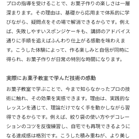
プロの指導を受けることで、お菓子作りの楽しさは一層
初心者でも安心の丁寧なお菓子教室
深まります。その理由は、基礎から応用まで体系的に学
お菓子教室が初めての方へのサポート体制
びながら、疑問点をその場で解消できるからです。例え
丁寧な指導が魅力のお菓子教室の工夫
ば、失敗しやすいスポンジケーキも、講師のアドバイス
初心者向けカリキュラムのあるお菓子教室
通りに手順を追えばふんわり仕上がる感動を味わえま
お菓子教室の基礎レッスンで不安を解消
す。こうした体験によって、作る楽しみと自信が同時に
得られ、お菓子作りが日常の特別な時間になります。
質問しやすい雰囲気のお菓子教室を体験
お菓子教室で安心して学べるポイント紹介
実際にお菓子教室で学んだ技術の感動
大人向けスイーツの技術も身につく教室
お菓子教室で学ぶことで、今まで知らなかったプロの技
お菓子教室で学ぶ大人向けレシピの魅力
術に触れ、その効果を実感できます。理由は、実践的な
上級者も満足できるお菓子教室の技術力
レッスンを通じて、理論だけでなく手を動かしながら習
洋酒を使った大人スイーツもお菓子教室で
得できるからです。例えば、絞り袋の使い方やデコレー
お菓子教室で極める本格大人スイーツ講座
ションのコツを反復練習し、自宅でも再現できるように
お菓子教室で広がる大人の味わいと表現力
なる達成感は格別です。こうした積み重ねが、より美し