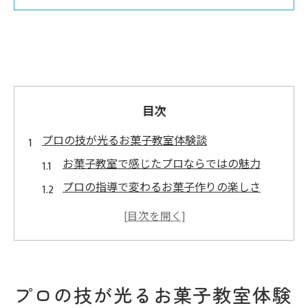
目次
プロの技が光るお菓子教室体験談
お菓子教室で感じたプロならではの魅力
プロの指導で変わるお菓子作りの楽しさ
実際にお菓子教室で学んだ技術の感動
お菓子教室体験が与える自信と成長
プロのアドバイスで失敗しない秘訣
お菓子教室で広がる新たな交流と発見
プロの技が光るお菓子教室体験
お菓子教室で叶える本格スイーツ作り