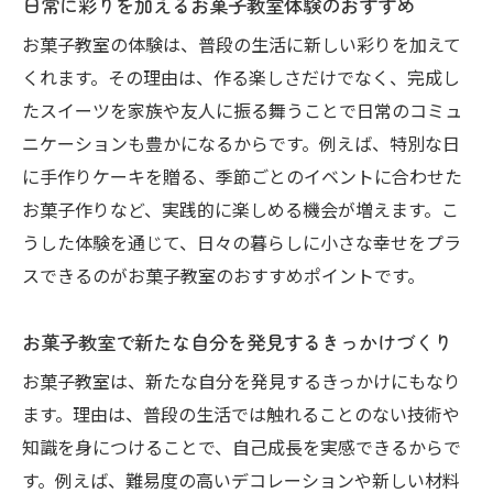
日常に彩りを加えるお菓子教室体験のおすすめ
大人向けお菓子教室で叶う本格派スイーツ
お菓子教室の体験は、普段の生活に新しい彩りを加えて
作り
くれます。その理由は、作る楽しさだけでなく、完成し
地域密着型お菓子教室の魅力を再発見
たスイーツを家族や友人に振る舞うことで日常のコミュ
少人数制で学べる大人向けお菓子教室の特徴
ニケーションも豊かになるからです。例えば、特別な日
お菓子教室の少人数制で安心して学ぶ理由
に手作りケーキを贈る、季節ごとのイベントに合わせた
大人に嬉しい丁寧な指導が受けられる教室
お菓子作りなど、実践的に楽しめる機会が増えます。こ
選び
うした体験を通じて、日々の暮らしに小さな幸せをプラ
お菓子教室で質問しやすいアットホームな
スできるのがお菓子教室のおすすめポイントです。
雰囲気
お菓子教室で新たな自分を発見するきっかけづくり
少人数制お菓子教室のメリットと学びの深
さ
お菓子教室は、新たな自分を発見するきっかけにもなり
大人の目線で選ぶ最適なお菓子教室のポイ
ます。理由は、普段の生活では触れることのない技術や
ント
知識を身につけることで、自己成長を実感できるからで
す。例えば、難易度の高いデコレーションや新しい材料
お菓子教室で一緒にスキルアップする楽し