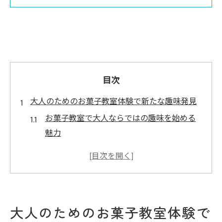
目次
大人のためのお菓子教室体験で新たな趣味発見
お菓子教室で大人ならではの趣味を始める
魅力
日常に彩りを加えるお菓子教室体験のおす
すめ
お菓子教室で新たな自分を発見するきっか
けづくり
大人のためのお菓子教室体験で
大人が楽しめるお菓子教室の多彩なプログ