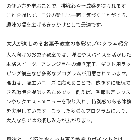
の使い方を学ぶことで、挑戦心や達成感を得られます。
み
これを通じて、自分の新しい一面に気づくことができ、
洋酒を使ったデザートが楽しめるレッスン案内
趣味の幅を広げるきっかけとして最適です。
お菓子教室で洋酒を活かした大人のデザー
ト体験
大人が楽しめるお菓子教室の多彩なプログラム紹介
大人限定レッスンで学ぶ洋酒スイーツの魅
大人向けのお菓子教室では、洋酒やスパイスを活かした
力
本格スイーツ、アレンジ自在の焼き菓子、ギフト用ラッ
お菓子教室で人気の洋酒デザートレシピ紹
ピング講座など多彩なプログラムが用意されています。
介
理由は、幅広いニーズに応えることで、飽きずに継続で
洋酒を使ったスイーツのアレンジ術をお菓
きる環境を提供するためです。例えば、季節限定レッス
子教室で
ンやリクエストメニューを取り入れ、特別感のある体験
大人向けお菓子教室で味わう贅沢なデザー
を実現しています。こうした多様なプログラムにより、
ト時間
大人ならではの楽しみ方が広がります。
洋酒スイーツを自宅で再現するポイントも
伝授
趣味として続けやすいお菓子教室のポイントとは