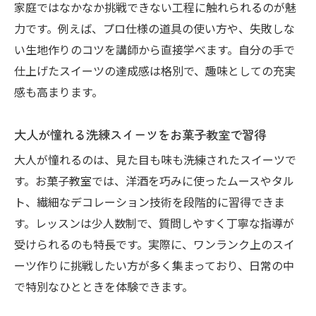
お菓子教室で生まれる大人の新しい交友関
家庭ではなかなか挑戦できない工程に触れられるのが魅
係
力です。例えば、プロ仕様の道具の使い方や、失敗しな
教室イベントを通じて深まる交流の楽しさ
い生地作りのコツを講師から直接学べます。自分の手で
仕上げたスイーツの達成感は格別で、趣味としての充実
お菓子教室が生み出す大人の学びと仲間づ
感も高まります。
くり
お菓子教室で自然に広がるコミュニティ体
大人が憧れる洗練スイーツをお菓子教室で習得
験
大人が憧れるのは、見た目も味も洗練されたスイーツで
手作りギフトに最適なレシピと材料選びのコツ
す。お菓子教室では、洋酒を巧みに使ったムースやタル
お菓子教室で学ぶギフト向きスイーツレシ
ト、繊細なデコレーション技術を段階的に習得できま
ピ
す。レッスンは少人数制で、質問しやすく丁寧な指導が
大人が喜ぶ手作りギフトの選び方とお菓子
受けられるのも特長です。実際に、ワンランク上のスイ
教室
ーツ作りに挑戦したい方が多く集まっており、日常の中
お菓子教室で身につく材料選びのポイント
で特別なひとときを体験できます。
季節感を活かした手作りギフトレシピとお