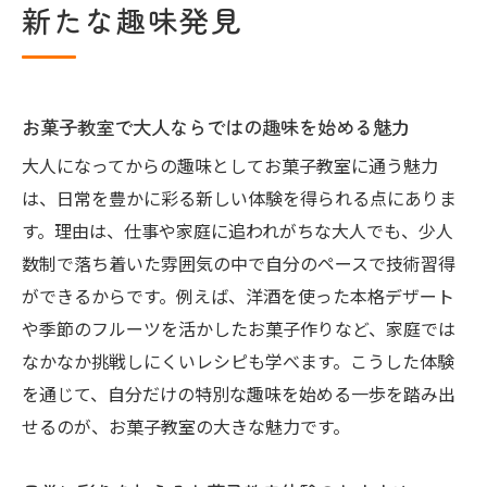
新たな趣味発見
ラム紹介
趣味として続けやすいお菓子教室のポイン
トとは
お菓子教室で広がる大人の交流と学びの場
お菓子教室で大人ならではの趣味を始める魅力
本格スイーツ作りを極める兵庫県川西市山原の
大人になってからの趣味としてお菓子教室に通う魅力
魅力
は、日常を豊かに彩る新しい体験を得られる点にありま
お菓子教室で学ぶ本格スイーツ作りの醍醐
す。理由は、仕事や家庭に追われがちな大人でも、少人
味
数制で落ち着いた雰囲気の中で自分のペースで技術習得
大人が憧れる洗練スイーツをお菓子教室で
ができるからです。例えば、洋酒を使った本格デザート
習得
や季節のフルーツを活かしたお菓子作りなど、家庭では
なかなか挑戦しにくいレシピも学べます。こうした体験
兵庫県川西市山原で味わう本格お菓子教室
を通じて、自分だけの特別な趣味を始める一歩を踏み出
体験
せるのが、お菓子教室の大きな魅力です。
お菓子教室でプロの技術に触れる特別な時
間