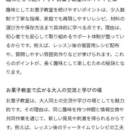
初心者から始めるお菓子教室の安心ポイント
趣味としてお菓子教室を続けやすいポイントは、少人数
お菓子教室初心者でも安心のサポート体制
制で丁寧な指導、家庭でも再現しやすいレシピ、材料の
大人初心者が無理なく学べるお菓子教室の
選び方や保存方法まで具体的に学べる点です。理由は、
特徴
初心者でも安心して取り組めるサポート体制が整ってい
るからです。例えば、レッスン後の復習用レシピ配布
お菓子教室未経験者向けのやさしいレッス
や、質問しやすい雰囲気作りなどが挙げられます。これ
ン内容
らのポイントが、長く趣味として楽しむための秘訣とな
教室ごとの初心者向けカリキュラムを比較
ります。
お菓子教室で失敗しないための基礎知識と
は
お菓子教室で広がる大人の交流と学びの場
初心者でも自信が持てるお菓子教室の雰囲
お菓子教室は、大人同士の交流や学びの場としても魅力
気
的です。その理由は、同じ趣味を持つ仲間と情報交換や
家庭で応用できるスイーツ技術の習得方法
共同作業を通じて、新しい発見や刺激を得られるからで
お菓子教室で学ぶ家庭向けスイーツ技術の
す。例えば、レッスン後のティータイムでレシピの工夫
コツ