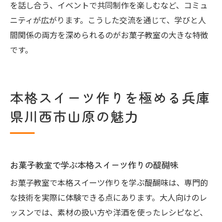
を話し合う、イベントで共同制作を楽しむなど、コミュ
大人が自宅で活かせるお菓子教室の応用テ
ニティが広がります。こうした交流を通じて、学びと人
クニック
間関係の両方を深められるのがお菓子教室の大きな特徴
お菓子教室通いが家庭のスイーツ作りに役
です。
立つ理由
家庭でも簡単に再現できるお菓子教室のレ
本格スイーツ作りを極める兵庫
シピ
お菓子教室で身につく実践的なスイーツ技
県川西市山原の魅力
術
お菓子教室の学びを家庭で活かす復習ポイ
ント
お菓子教室で学ぶ本格スイーツ作りの醍醐味
交流を深める大人限定お菓子教室の楽しみ方
お菓子教室で本格スイーツ作りを学ぶ醍醐味は、専門的
お菓子教室で広がる大人同士の交流の輪
な技術を実際に体験できる点にあります。大人向けのレ
共通の趣味でつながるお菓子教室の魅力
ッスンでは、素材の扱い方や洋酒を使ったレシピなど、