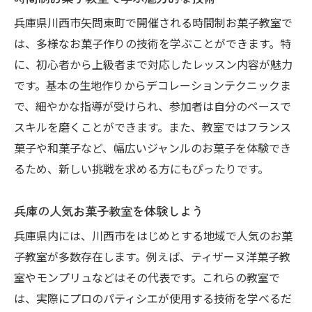
川西市で人気のレシピを実践
兵庫県川西市矢問東町で開催される時間制お菓子教室で
手作りお菓子で心温まる時間を
は、多様なお菓子作りの技術を学ぶことができます。特
地域密着型の教室で学ぶ楽しさ
に、初心者から上級者まで対応したレッスン内容が魅力
矢問東町の時間制お菓子教室で新たな趣味を
です。基本の生地作りからデコレーションテクニックま
矢問東町で始めるお菓子教室の魅力
で、細やかな指導が受けられ、参加者は自分のペースで
時間制レッスンで効率的に学べる
スキルを磨くことができます。また、教室ではフランス
菓子や和菓子など、幅広いジャンルのお菓子を体験でき
矢問東町で学ぶ多彩なスイーツ
るため、新しい挑戦を求める方にもぴったりです。
手作りの楽しさと達成感を味わう
新しい仲間と共にお菓子作りを
兵庫の人気お菓子教室を体験しよう
関心を広げる充実のカリキュラム
兵庫県内には、川西市をはじめとする地域で人気のお菓
兵庫の焼き菓子教室でスイーツ作りを体験
子教室が多数存在します。例えば、ティザーヌ洋菓子教
焼き菓子教室で本格スイーツ体験
室やモンプリュなどはその代表です。これらの教室で
兵庫で人気の焼き菓子を習得
は、実際にプロのパティシエが使用する技術を学べるだ