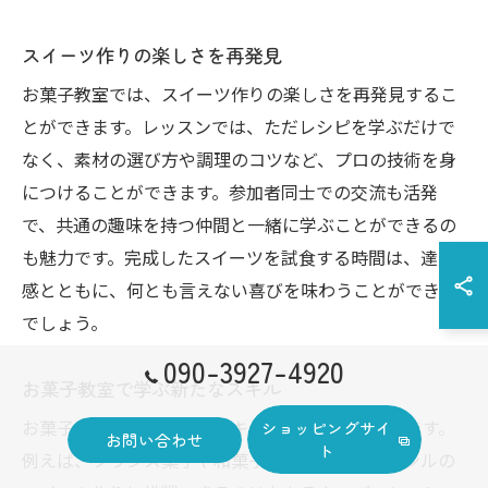
スイーツ作りの楽しさを再発見
お菓子教室では、スイーツ作りの楽しさを再発見するこ
とができます。レッスンでは、ただレシピを学ぶだけで
なく、素材の選び方や調理のコツなど、プロの技術を身
につけることができます。参加者同士での交流も活発
で、共通の趣味を持つ仲間と一緒に学ぶことができるの
も魅力です。完成したスイーツを試食する時間は、達成
感とともに、何とも言えない喜びを味わうことができる
でしょう。
090-3927-4920
お菓子教室で学ぶ新たなスキル
お菓子教室では、様々なスキルを学ぶことができます。
ショッピングサイ
お問い合わせ
ト
例えば、フランス菓子や和菓子など、多様なジャンルの