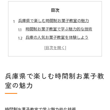
目次
兵庫県で楽しむ時間制お菓子教室の魅力
時間制お菓子教室で学ぶ魅力的な技術
兵庫の人気お菓子教室を体験しよう
時間制のメリットを活かしたレッスン
忙しい方にぴったりの時間制お菓子教室
手作りスイーツの楽しみと学び
初めてでも安心のサポート体制
兵庫県で楽しむ時間制お菓子教
川西市で学ぶお菓子教室の楽しみ方
室の魅力
川西市のお菓子教室で新発見を
初心者歓迎！お菓子作りの基本から
お菓子教室で得られる新たな趣味
時間制お菓子教室で学ぶ魅力的な技術