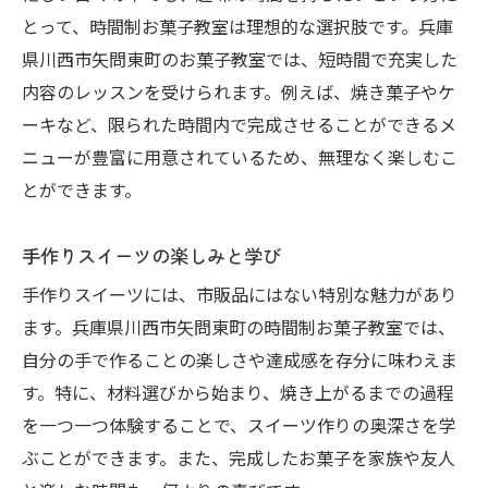
とって、時間制お菓子教室は理想的な選択肢です。兵庫
地元で人気のお菓子教室を体験
県川西市矢問東町のお菓子教室では、短時間で充実した
多彩なレシピで楽しく学ぶ
内容のレッスンを受けられます。例えば、焼き菓子やケ
スイーツ作りで広がる交流の輪
ーキなど、限られた時間内で完成させることができるメ
時間制で効率よく学ぶ方法
ニューが豊富に用意されているため、無理なく楽しむこ
兵庫県川西市でお菓子教室に参加する理由
とができます。
川西市での人気お菓子教室の魅力
手作りスイーツの楽しみと学び
忙しい方でも参加しやすい時間制
スイーツ作りの楽しさを再発見
手作りスイーツには、市販品にはない特別な魅力があり
ます。兵庫県川西市矢問東町の時間制お菓子教室では、
お菓子教室で学ぶ新たなスキル
自分の手で作ることの楽しさや達成感を存分に味わえま
地域密着で安心のレッスン内容
す。特に、材料選びから始まり、焼き上がるまでの過程
川西市で新しい趣味を見つけよう
を一つ一つ体験することで、スイーツ作りの奥深さを学
初心者でも安心！川西市の時間制お菓子教室
ぶことができます。また、完成したお菓子を家族や友人
初心者向けの親切なレッスン