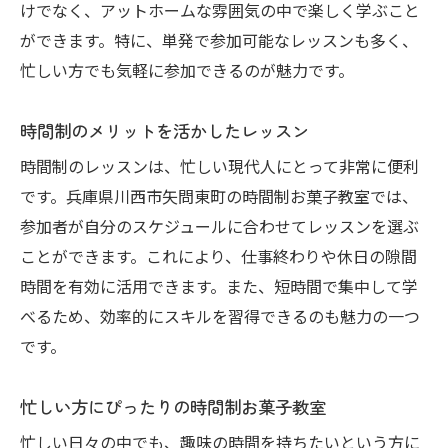
焼き菓子作りの基礎を学ぶ
けでなく、アットホームな雰囲気の中で楽しく学ぶこと
プロの技を学べる焼き菓子教室
ができます。特に、単発で参加可能なレッスンも多く、
忙しい方でも気軽に参加できるのが魅力です。
豊富なレシピで飽きないレッスン
初心者も安心なサポート体制
時間制のメリットを活かしたレッスン
川西市のケーキ教室で手作りスイーツを学ぶ
時間制のレッスンは、忙しい現代人にとって非常に便利
川西市でケーキ作りの楽しさを実感
です。兵庫県川西市矢問東町の時間制お菓子教室では、
手作りケーキで感動を提供
参加者が自分のスケジュールに合わせてレッスンを選ぶ
多彩なケーキレシピを学べる
ことができます。これにより、仕事終わりや休日の隙間
プロの技術を体験できる教室
時間を有効に活用できます。また、短時間で集中して学
初心者でも安心のケーキ教室
べるため、効率的にスキルを習得できるのも魅力の一つ
特別な日のために自分で作る喜び
です。
矢問東町で参加するお菓子教室の魅力発見
忙しい方にぴったりの時間制お菓子教室
矢問東町での新たな学びの場
忙しい日々の中でも、趣味の時間を持ちたいという方に
お菓子教室で得られる感動体験