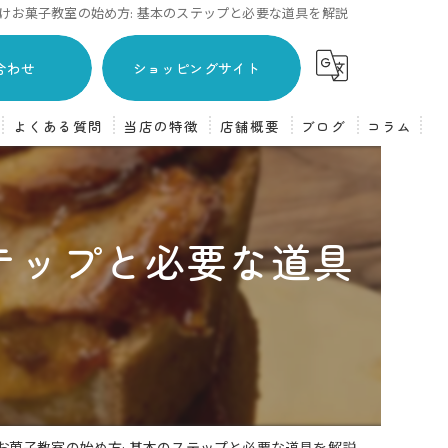
けお菓子教室の始め方: 基本のステップと必要な道具を解説
合わせ
ショッピングサイト
よくある質問
当店の特徴
店舗概要
ブログ
コラム
主婦
焼き菓子
テップと必要な道具
フランス菓子
ケーキ
体験