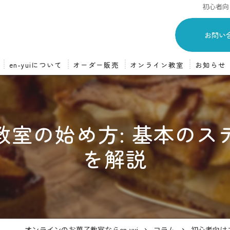
初心者向
お問い
en-yuiについて
オーダー販売
オンライン教室
お知らせ
スイーツオーダー販売
オンライン教室について
オーダーの流れ
オンライン教室の流れ
教室の始め方: 基本のス
を解説