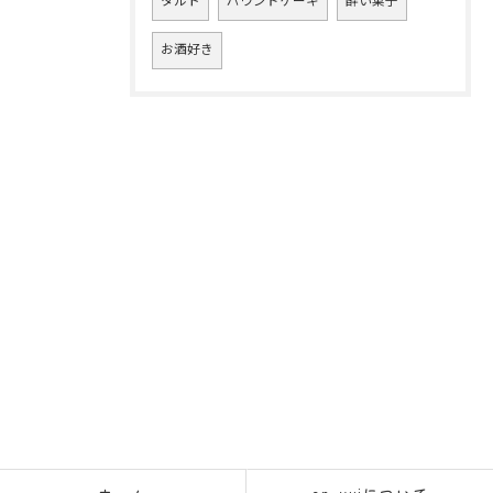
タルト
パウンドケーキ
酔い菓子
お酒好き