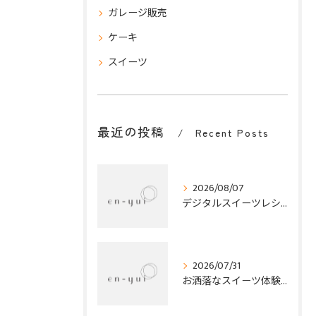
ガレージ販売
ケーキ
スイーツ
最近の投稿
Recent Posts
2026/08/07
デジタルスイーツレシピ紹介で家にある材料と簡単工程で夏を彩るお菓子作り
2026/07/31
お洒落なスイーツ体験オンラインで兵庫県平野の話題菓子とオンラインお菓子教室を満喫する方法