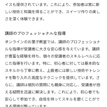
の場
イスも提供されています。これにより、参加者は常に新
教室イベントでの楽しいひととき
しい技術と知識を得ることができ、スイーツ作りの楽し
オンラインコミュニティの活用
さを深く体験できます。
地元の食材を活かしたエコロジカルなお菓子教
講師のプロフェッショナルな指導
室
地産地消を意識したレシピの特徴
オンラインのお菓子教室では、講師のプロフェッショナ
ルな指導が受講者に大きな安心感を与えています。講師
環境に配慮した素材選びのポイント
が豊富な経験を持ち、個々の受講者のスキルレベルに応
持続可能なお菓子作りへの取り組み
じた指導を行います。特に、初心者に対しては基本的な
地元農家との協力で実現する新鮮な食材
スキルから丁寧に教え、上級者には新しい技術やトレン
エコロジカルなレッスンのメリット
ドを取り入れた高度なテクニックを提供しています。さ
参加者のエコ意識の高まり
らに、講師は個別の質問にも親身に対応し、受講者が抱
オンラインレッスンで広がるお菓子作りの世界
える疑問を迅速に解決します。これにより、初心者でも
自宅で気軽に参加できるオンライン教室
安心して参加でき、自信を持ってスキルを磨くことがで
きる環境が整っています。
遠方の名講師から学べるチャンス