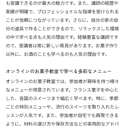
も受講できるのが最大の魅力です。また、講師の経歴や
参加者からの感想とフィードバック
実績が明確で、プロフェッショナルな指導を受けられる
東京と川西市の特色あるお菓子教室を徹底比較
ことが信頼につながっています。さらに、自分の家の自
教室の雰囲気や設備の違い
分の道具で作ることができるので、リラックスした環境
講師陣の魅力と教授スタイル
の中で学べる点も人気の理由です。経験豊富な講師です
各地での人気メニューを比較
ので、受講者は常に新しい発見があります。お菓子作り
参加者の声から見る満足度
以外に、お酒のことも学べるのも人気の理由です。
交通アクセスと立地の便利さ
オンラインのお菓子教室で学べる多彩なメニュー
価格設定とコストパフォーマンス
オンラインのお菓子教室では、参加者が興味を持つ様々
参加者との交流が楽しめるお菓子教室の秘密
なメニューが用意されています。フランス菓子を中心と
レッスンを通じて広がる仲間の輪
した、各国のスイーツまで幅広く学べます。特に、季節
教室内でのインスピレーションの交換
ごとの特別メニューや、流行のスイーツを取り入れたレ
参加者同士の協力で生まれる新しいレシピ
ッスンが人気です。また、参加者が自宅でも再現できる
お菓子作りがもたらすコミュニケーション
ように、材料の選び方や保存方法などの実用的なアドバ