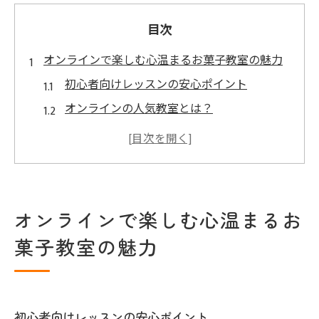
目次
オンラインで楽しむ心温まるお菓子教室の魅力
初心者向けレッスンの安心ポイント
オンラインの人気教室とは？
オンラインのお菓子教室で学べる多彩なメ
ニュー
講師のプロフェッショナルな指導
教室での実際の体験談と口コミ
オンラインで楽しむ心温まるお
東京都内でのアクセスしやすさ
菓子教室の魅力
兵庫県川西市で新しい趣味を見つけるお菓子教
室
川西市の地域性を活かしたお菓子教室の魅
初心者向けレッスンの安心ポイント
力