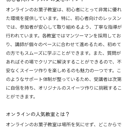
地元食材を使ったエコフレンドリーなレシ
オンラインのお菓子教室は、初心者にとって非常に優れ
ピ
た環境を提供しています。特に、初心者向けのレッスン
では、参加者が安心して取り組めるよう、丁寧な指導が
初心者でも安心して参加できる理由
行われています。各教室ではマンツーマンを採用してお
川西市の教室での参加者同士の交流
り、講師が個々のペースに合わせて進めるため、初めて
地域密着型のサポート体制
の方でもスムーズに学ぶことができます。また、質問が
川西市の文化とお菓子作りの関係
あればその場でクリアに解決することができるので、不
初心者も安心！お菓子教室で味わう手作りスイ
安なくスイーツ作りを楽しめるのも魅力の一つです。こ
ーツの楽しみ
のようなサポート体制が整っているため、受講者は次第
初心者向けの充実したカリキュラム
に自信を持ち、オリジナルのスイーツ作りに挑戦するこ
失敗しないコツとプロのアドバイス
とができます。
家庭でも作れる簡単レシピの紹介
オンラインの人気教室とは？
手作りスイーツがもたらす心の満足感
オンラインのお菓子教室は場所を気にせず、どこからで
レッスン後のアフターフォロー