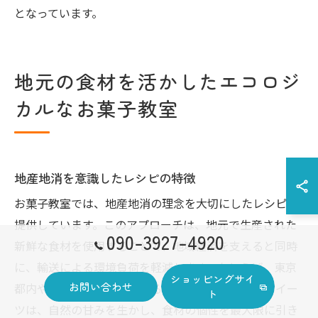
となっています。
地元の食材を活かしたエコロジ
カルなお菓子教室
地産地消を意識したレシピの特徴
お菓子教室では、地産地消の理念を大切にしたレシピを
提供しています。このアプローチは、地元で生産された
090-3927-4920
新鮮な食材を使用することで、地域経済を支えると同時
に、輸送による環境負荷を軽減します。たとえば、東京
ショッピングサイ
お問い合わせ
都内や兵庫県川西市で採れる季節の果物を使ったスイー
ト
ツは、自然の甘みを生かし、食材の個性を最大限に引き