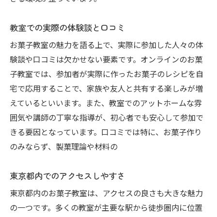
オンラインならではのインタラクティブな
教室での実際の体験談と口コミ
体験
お菓子教室の魅力を語る上で、実際に参加した人々の体
オンラインレッスンの準備と必要なもの
験談や口コミは欠かせない要素です。オンラインのお菓
ビデオ通話を使ったリアルタイム指導
子教室では、参加者が実際に作ったお菓子のレシピを自
オンラインでの参加者同士の交流方法
宅で応用することで、家族や友人と共有する楽しみが増
お菓子教室での体験がもたらす心の贈り物
えているといいます。また、教室でのアットホームな雰
手作りスイーツがもたらす達成感
囲気や講師の丁寧な指導が、初心者でも安心して参加で
贈り物としての手作りお菓子の魅力
きる要因となっています。口コミでは特に、お菓子作り
お菓子作りがもたらすリラクゼーション効
のみならず、製菓理論や材料の
果
東京都内でのアクセスしやすさ
家族や友人との絆を深める
自分へのご褒美としての価値
東京都内のお菓子教室は、アクセスの良さも大きな魅力
の一つです。多くの教室が主要な駅から徒歩圏内に位置
心温まるエピソードと参加者の声