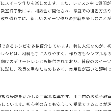
ズにスイーツ作りを楽しめます。また、レッスン中に質問
口コミで広がる教室の評判
。教室終了後には、相談会が開催され、家庭での復習方法
地域のフェスティバルに出展
失敗を恐れずに、新しいスイーツ作りの挑戦を楽しむことが
川西市民に愛される理由
手作りお菓子の贈り物に最適川西市で体験教室
自分だけのオリジナルお菓子を作る
現できるレシピを多数紹介しています。特に人気なのが、
ギフトにぴったりのパッケージング術
のレシピは、材料も手に入りやすく、作り方もシンプルな
季節ごとのおすすめスイーツ
人向けのデザートレシピも提供されており、普段のスイー
特別な日のためのデコレーションテクニック
際に試し、改良を重ねたものも多く、実用性が高いと評判
贈り物に込める想いを形に
手作りスイーツで幸せを贈る
川西市のお菓子教室で新しい趣味を見つける方法
豊富な経験を活かした丁寧な指導です。川西市のお菓子教
自分に合ったコースの選び方
応しています。初心者の方でも安心して受講できることが