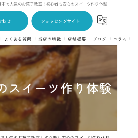
西市で人気のお菓子教室！初心者も安心のスイーツ作り体験
合わせ
ショッピングサイト
よくある質問
当店の特徴
店舗概要
ブログ
コラム
主婦
焼き菓子
のスイーツ作り体験
フランス菓子
ケーキ
体験