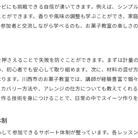
お菓子作りの楽しさをシェア
シピにも挑戦できる自信が湧いてきます。例えば、シンプ
ことができます。香りや風味の調整も学ぶことができ、家
地域密着型のアットホームな雰囲気
の参加者と交流しながら学べるのも、お菓子教室の楽しさの
お菓子教室で学べる洋酒を使った大人のスイーツ
洋酒を活かした風味豊かなスイーツ
おすすめの洋酒とその使い方
を押さえることで失敗を防ぐことができます。まずは計量
アルコールの扱い方と注意点
め、初心者でも安心して取り組めます。次に、材料の混ぜ
大人向けデザートのアレンジ方法
なります。川西市のお菓子教室では、講師が経験豊富で個
試食会で楽しむお酒とスイーツのペアリング
リカバリー方法や、アレンジの仕方についても教えてくれ
家族や友人への特別な贈り物に
を作る技術を身につけることで、日常の中でスイーツ作り
川西市のコミュニティで話題の人気お菓子教室の特徴
コミュニティとの連携イベント
体制
地域貢献活動への参加
心して参加できるサポート体制が整っています。各レッス
受講者同士の交流を深める企画