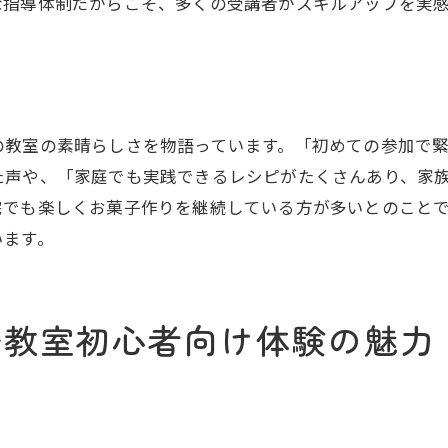
お菓子作りの楽しさを再発見
な指導体制だからこそ、多くの受講者がスキルアップを実
レッスンを通じて広がる交友関係
継続することで得られるスキルアップ
教室での学びを自宅で活かす
趣味を仕事に活かすステップ
の教室の素晴らしさを物語っています。「初めての参加で
兵庫県川西市で評判の初心者に優しいお菓子教室
た声や、「家庭でも実践できるレシピがたくさんあり、家
宅でも楽しくお菓子作りを継続している方が多いとのこと
口コミ評価で選ばれる理由
います。
初心者向けの充実したカリキュラム
講師からの親身なアドバイス
アットホームな雰囲気が人気
子教室初心者向け体験の魅力
他の教室との違いと魅力
コース受講後のフォローアップ体制
洋酒スイーツが魅力兵庫県川西市のお菓子教室紹介