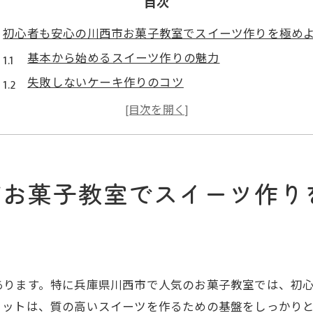
目次
初心者も安心の川西市お菓子教室でスイーツ作りを極め
基本から始めるスイーツ作りの魅力
失敗しないケーキ作りのコツ
初めての方でも安心！教室のサポート体制
自宅でも楽しめるレシピの紹介
講師の豊富な経験を活かした指導
受講者の声と体験談
市お菓子教室でスイーツ作り
川西市で人気のお菓子教室初心者向け体験の魅力
少人数制で学ぶ安心の環境
実際の授業の流れを体験してみよう
レッスンの予約とスケジュール
あります。特に兵庫県川西市で人気のお菓子教室では、初
初心者でも簡単に作れるレシピ
リットは、質の高いスイーツを作るための基盤をしっかり