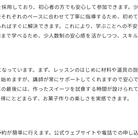
洋酒の種類と味わいの違い
を採用しており、初心者の方でも安心して参加できます。
大人のための特別レッスン
徒それぞれのペースに合わせて丁寧に指導するため、初め
プロによるテイスティングセッション
あればすぐに解決できます。これにより、学ぶことへの不
洋酒スイーツの美味しさを引き立てるポイント
用まで学べるため、少人数制の安心感を活かしつつ、スキル
初心者でも作れる洋酒レシピ
お土産に最適な洋酒デザート
になっています。まず、レッスンのはじめに材料や道具の
を始めますが、講師が常にサポートしてくれますので安心
業の最後には、作ったスイーツを試食する時間が設けられ
習得にとどまらず、お菓子作りの楽しさを実感できます。
予約が簡単に行えます。公式ウェブサイトや電話での申し